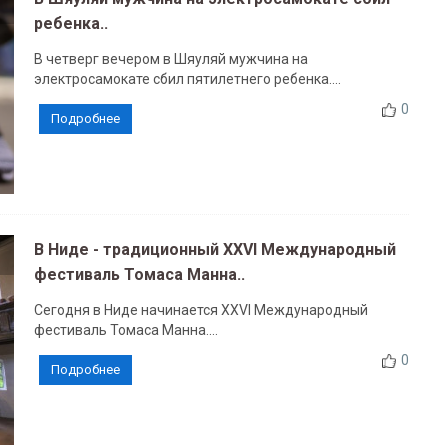
ребенка..
В четверг вечером в Шяуляй мужчина на
электросамокате сбил пятилетнего ребенка....
0
Подробнее
В Ниде - традиционный XXVI Международный
фестиваль Томаса Манна..
Сегодня в Ниде начинается XXVI Международный
фестиваль Томаса Манна....
0
Подробнее