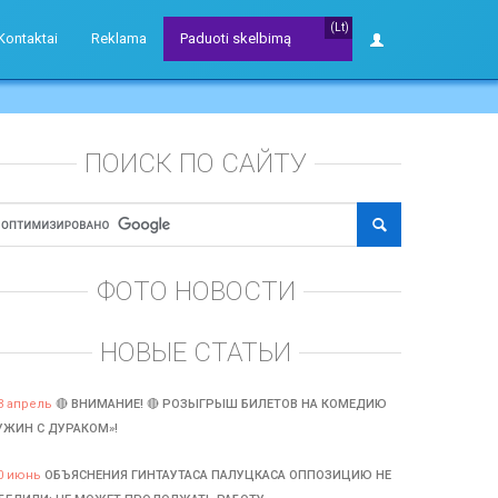
(Lt)
Kontaktai
Reklama
Paduoti skelbimą
ПОИСК ПО САЙТУ
ФОТО НОВОСТИ
НОВЫЕ СТАТЬИ
3 апрель
🔴 ВНИМАНИЕ! 🔴 РОЗЫГРЫШ БИЛЕТОВ НА КОМЕДИЮ
УЖИН С ДУРАКОМ»!
0 июнь
ОБЪЯСНЕНИЯ ГИНТАУТАСА ПАЛУЦКАСА ОППОЗИЦИЮ НЕ