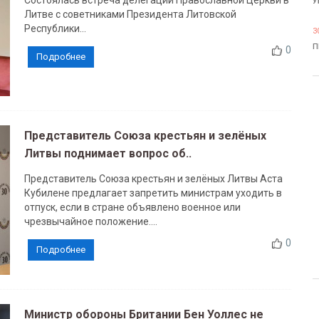
Состоялась встреча делегации Православной Церкви в
У
Литве с советниками Президента Литовской
Республики...
3
П
0
Подробнее
Представитель Союза крестьян и зелёных
Литвы поднимает вопрос об..
Представитель Союза крестьян и зелёных Литвы Аста
Кубилене предлагает запретить министрам уходить в
отпуск, если в стране объявлено военное или
чрезвычайное положение....
0
Подробнее
Министр обороны Британии Бен Уоллес не