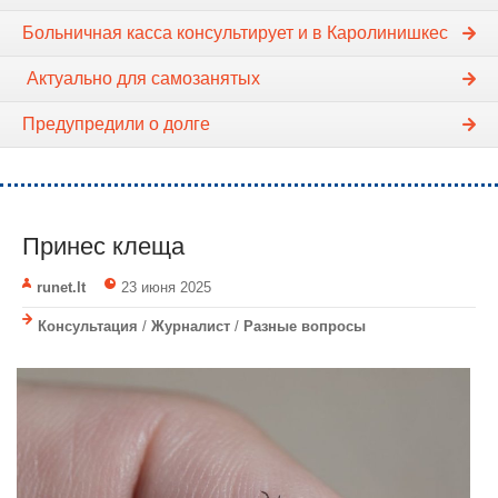
Больничная касса консультирует и в Каролинишкес
Актуально для самозанятых
Предупредили о долге
Принес клеща
runet.lt
23 июня 2025
Консультация
/
Журналист
/
Разные вопросы