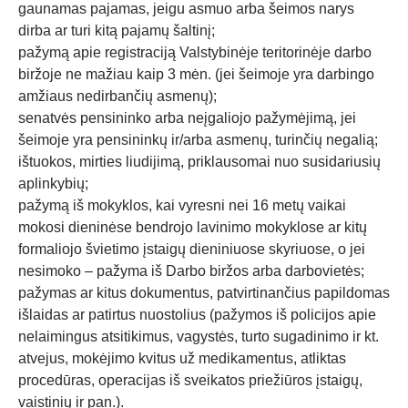
gaunamas pajamas, jeigu asmuo arba šeimos narys
dirba ar turi kitą pajamų šaltinį;
pažymą apie registraciją Valstybinėje teritorinėje darbo
biržoje ne mažiau kaip 3 mėn. (jei šeimoje yra darbingo
amžiaus nedirbančių asmenų);
senatvės pensininko arba neįgaliojo pažymėjimą, jei
šeimoje yra pensininkų ir/arba asmenų, turinčių negalią;
ištuokos, mirties liudijimą, priklausomai nuo susidariusių
aplinkybių;
pažymą iš mokyklos, kai vyresni nei 16 metų vaikai
mokosi dieninėse bendrojo lavinimo mokyklose ar kitų
formaliojo švietimo įstaigų dieniniuose skyriuose, o jei
nesimoko – pažyma iš Darbo biržos arba darbovietės;
pažymas ar kitus dokumentus, patvirtinančius papildomas
išlaidas ar patirtus nuostolius (pažymos iš policijos apie
nelaimingus atsitikimus, vagystės, turto sugadinimo ir kt.
atvejus, mokėjimo kvitus už medikamentus, atliktas
procedūras, operacijas iš sveikatos priežiūros įstaigų,
vaistinių ir pan.).