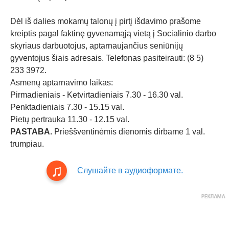
Dėl iš dalies mokamų talonų į pirtį išdavimo prašome
kreiptis pagal faktinę gyvenamąją vietą į Socialinio darbo
skyriaus darbuotojus, aptarnaujančius seniūnijų
gyventojus šiais adresais. Telefonas pasiteirauti: (8 5)
233 3972.
Asmenų aptarnavimo laikas:
Pirmadieniais - Ketvirtadieniais 7.30 - 16.30 val.
Penktadieniais 7.30 - 15.15 val.
Pietų pertrauka 11.30 - 12.15 val.
PASTABA.
Prieššventinėmis dienomis dirbame 1 val.
trumpiau.
Слушайте в аудиоформате.