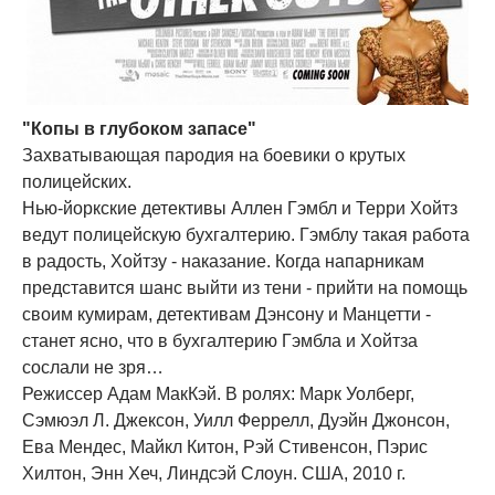
"Копы в глубоком запасе"
Захватывающая пародия на боевики о крутых
полицейских.
Нью-йоркские детективы Аллен Гэмбл и Терри Хойтз
ведут полицейскую бухгалтерию. Гэмблу такая работа
в радость, Хойтзу - наказание. Когда напарникам
представится шанс выйти из тени - прийти на помощь
своим кумирам, детективам Дэнсону и Манцетти -
станет ясно, что в бухгалтерию Гэмбла и Хойтза
сослали не зря…
Режиссер Адам МакКэй. В ролях: Марк Уолберг,
Сэмюэл Л. Джексон, Уилл Феррелл, Дуэйн Джонсон,
Ева Мендес, Майкл Китон, Рэй Стивенсон, Пэрис
Хилтон, Энн Хеч, Линдсэй Слоун. США, 2010 г.