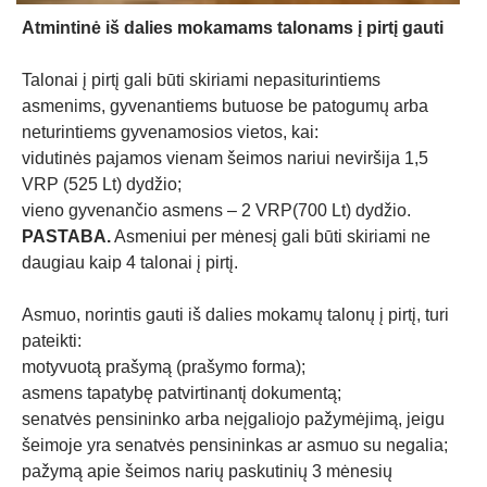
Atmintinė iš dalies mokamams talonams į pirtį gauti
Talonai į pirtį gali būti skiriami nepasiturintiems
asmenims, gyvenantiems butuose be patogumų arba
neturintiems gyvenamosios vietos, kai:
vidutinės pajamos vienam šeimos nariui neviršija 1,5
VRP (525 Lt) dydžio;
vieno gyvenančio asmens – 2 VRP(700 Lt) dydžio.
PASTABA.
Asmeniui per mėnesį gali būti skiriami ne
daugiau kaip 4 talonai į pirtį.
Asmuo, norintis gauti iš dalies mokamų talonų į pirtį, turi
pateikti:
motyvuotą prašymą (prašymo forma);
asmens tapatybę patvirtinantį dokumentą;
senatvės pensininko arba neįgaliojo pažymėjimą, jeigu
šeimoje yra senatvės pensininkas ar asmuo su negalia;
pažymą apie šeimos narių paskutinių 3 mėnesių