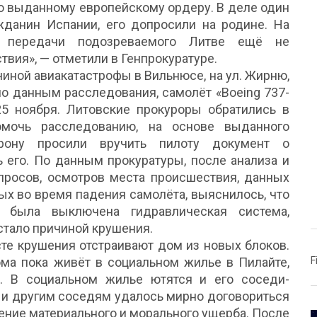
по выданному европейскому ордеру. В деле один
данин Испании, его допросили на родине. На
с передачи подозреваемого Литве ещё не
вия», — отметили в Генпрокуратуре.
чиной авиакатастрофы в Вильнюсе, на ул. Жирню,
но данным расследования, самолёт «Boeing 737-
5 ноября. Литовские прокуроры обратились в
омочь расследованию, на основе выданного
орону просили вручить пилоту документ о
 его. По данным прокуратуры, после анализа и
росов, осмотров места происшествия, данных
ых во время падения самолёта, выяснилось, что
о была выключена гидравлическая система,
стало причиной крушения.
сте крушения отстраивают дом из новых блоков.
ма пока живёт в социальном жилье в Пилайте,
F
. В социальном жилье ютятся и его соседи-
у и другим соседям удалось мирно договориться
щение материального и морального ущерба. После