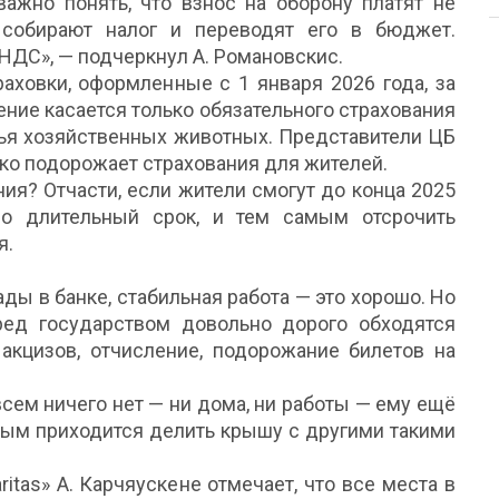
 важно понять, что взнос на оборону платят не
 собирают налог и переводят его в бюджет.
НДС», — подчеркнул А. Романовскис.
аховки, оформленные с 1 января 2026 года, за
ние касается только обязательного страхования
вья хозяйственных животных. Представители ЦБ
ько подорожает страхования для жителей.
ия? Отчасти, если жители смогут до конца 2025
но длительный срок, и тем самым отсрочить
я.
ады в банке, стабильная работа — это хорошо. Но
ред государством довольно дорого обходятся
кцизов, отчисление, подорожание билетов на
всем ничего нет — ни дома, ни работы — ему ещё
орым приходится делить крышу с другими такими
itas» А. Карчяускене отмечает, что все места в