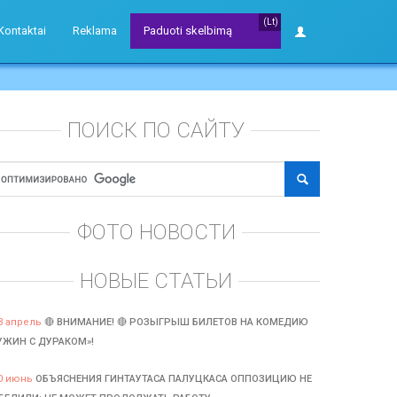
(Lt)
Kontaktai
Reklama
Paduoti skelbimą
ПОИСК ПО САЙТУ
ФОТО НОВОСТИ
НОВЫЕ СТАТЬИ
3 апрель
🔴 ВНИМАНИЕ! 🔴 РОЗЫГРЫШ БИЛЕТОВ НА КОМЕДИЮ
УЖИН С ДУРАКОМ»!
0 июнь
ОБЪЯСНЕНИЯ ГИНТАУТАСА ПАЛУЦКАСА ОППОЗИЦИЮ НЕ