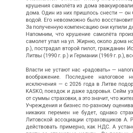
крушения самолёта из дома эвакуировали 
дома. Один из них пришлось снести — он
водой. Его невозможно было восстановит
За полученную компенсацию они купили до
Напомним, что крушение самолёта произ
самолет упал на ул. Жирню, около дома но
р.), пострадал второй пилот, гражданин И
Литвы (1990 г. р.) и Германии (1969 г. р.),
Власти не устают нас «радовать» — нало
воображение. Последнее налоговое н
исключения — с 2026 года в Литве подо
KASKO, поездок и даже здоровья. Сейм уз
от суммы страховки, а это значит, что жи
Учреждения и бизнес по-разному оценива
никаких перемен не будет, однако стра
Литовской ассоциации страховщиков А. 
действовать примерно, как НДС. А уста