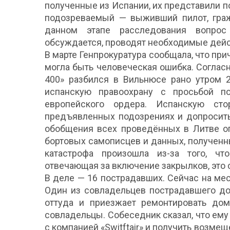
полученные из Испании, их представили 
подозреваемый — выживший пилот, граж
данном этапе расследования вопро
обсуждается, проводят необходимые дейст
В марте Генпрокуратура сообщала, что при
могла быть человеческая ошибка. Соглас
400» разбился в Вильнюсе рано утром 2
испанскую правоохрану с просьбой п
европейского ордера. Испанскую ст
предъявленных подозрениях и допросить
обобщения всех проведённых в Литве оп
бортовых самописцев и данных, полученн
катастрофа произошла из-за того, чт
отвечающая за включение закрылков, это 
В деле — 16 пострадавших. Сейчас на ме
Один из совладельцев пострадавшего до
оттуда и приезжает ремонтировать дом
совладельцы. Собеседник сказал, что ем
с компанией «Switftair» и получить возме