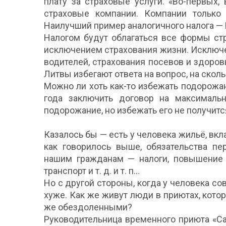
плату за страховые услуги. «Во-первых,
страховые компании. Компании только
Наилучший пример аналогичного налога — 
Налогом будут облагаться все формы стр
исключением страхования жизни. Исключе
водителей, страхования посевов и здоро
Литвы избегают ответа на вопрос, на скол
Можно ли хоть как-то избежать подорожан
года заключить договор на максималь
подорожание, но избежать его не получитс
Казалось бы — есть у человека жильё, вкл
как говорилось выше, обязательства пе
нашим гражданам — налоги, повышение а
транспорт и т. д. и т. п...
Но с другой стороны, когда у человека со
хуже. Как же живут люди в приютах, кот
же обездоленными?
Руководительница временного приюта «Car