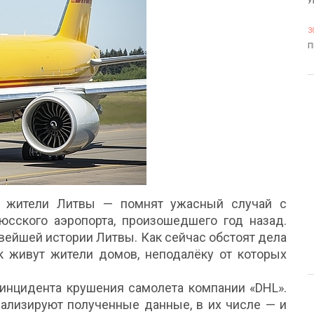
У
3
П
е жители Литвы — помнят ужасный случай с
сского аэропорта, произошедшего год назад.
овейшей истории Литвы. Как сейчас обстоят дела
ак живут жители домов, неподалёку от которых
инцидента крушения самолета компании «DHL».
нализируют полученные данные, в их числе — и