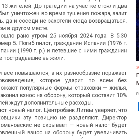
13 жителей. До трагедии на участке стояли два
 был уничтожен во время тушения пожара, залит
ь, да и соседи не захотели сюда возвращаться.
м в другом месте.
ошло рано утром 25 ноября 2024 года. В 5.30
мер 5. Погиб пилот, гражданин Испании (1976 г.
спании (1990 г. р.) и летевшие с ними гражданин
 все пострадавшие выжили.
2
ги всё повышаются, а их разнообразие поражает
ововведение, которое ударит по всем без
рожают популярные формы страховки — жилья,
Р
аконил взнос на оборону, который составит 10%
телей ждут дополнительные расходы.
ют новый налог. Центробанк Литвы уверяет, что
ховщики эту позицию не разделяют. Директор
Романовскис не скрывает — новый налог будет
новленный взнос на оборону будет увеличивать