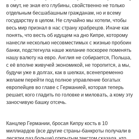
в омут, не зная его глубины, свойственно не только
отдельным бесшабашным гражданам, но и всему
государству в целом. Не случайно мы хотели, чтобы
весь мир признал в нас страну храбрецов. Иначе как
понять, что весть об идущем на дно Кипре, которому
нанесли несколько несовместимых с жизнью пробоин
банки, подстегнула наше желание поскорее поменять
нашу валюту на евро. Англия не собирается, Польша,
с её вполне живучей экономикой, не торопится, а мы,
будучи уже в долгах, как в шелках, всенепременно
желаем перейти под полное управление богатых
европейцев во главе с Германией, которая теперь
решает, кого гладить по головке и миловать, а кому эту
заносчивую башку отсечь.
Канцлер Германии, бросая Кипру кость в 10
миллиардов (все другие страны-банкроты получали в
десятки раз больше) открытым текстом сказала, что