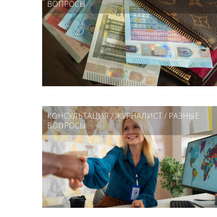
ВОПРОСЫ
КОНСУЛЬТАЦИЯ
/
ЖУРНАЛИСТ
/
РАЗНЫЕ
ВОПРОСЫ