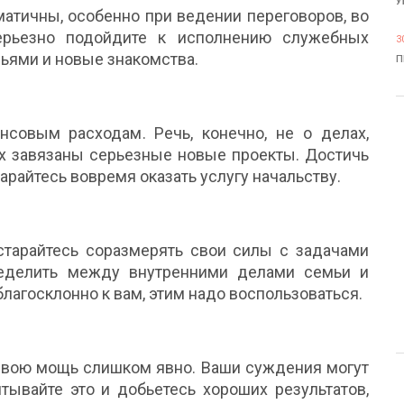
У
атичны, особенно при ведении переговоров, во
серьезно подойдите к исполнению служебных
3
ьями и новые знакомства.
П
совым расходам. Речь, конечно, не о делах,
х завязаны серьезные новые проекты. Достичь
арайтесь вовремя оказать услугу начальству.
остарайтесь соразмерять свои силы с задачами
ределить между внутренними делами семьи и
агосклонно к вам, этим надо воспользоваться.
вою мощь слишком явно. Ваши суждения могут
тывайте это и добьетесь хороших результатов,