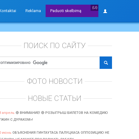
(Lt)
Kontaktai
Reklama
Paduoti skelbimą
ПОИСК ПО САЙТУ
ФОТО НОВОСТИ
НОВЫЕ СТАТЬИ
3 апрель
🔴 ВНИМАНИЕ! 🔴 РОЗЫГРЫШ БИЛЕТОВ НА КОМЕДИЮ
УЖИН С ДУРАКОМ»!
0 июнь
ОБЪЯСНЕНИЯ ГИНТАУТАСА ПАЛУЦКАСА ОППОЗИЦИЮ НЕ