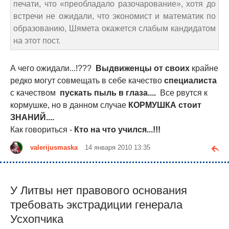
печати, что «преобладало разочарование», хотя до
встречи не ожидали, что экономист и математик по
образованию, Шямета окажется слабым кандидатом
на этот пост.
А чего ожидали...!???
Выдвиженцы от своих
крайне
редко могут совмещать в себе качество
специалиста
с качеством
пускать пыль в глаза....
Все рвутся к
кормушке, но в данном случае
КОРМУШКА стоит
ЗНАНИЙ....
Как говориться -
Кто на что учился...!!!
valerijusmaska
14 января 2010 13:35
У Литвы нет правового основания
требовать экстрадиции генерала
Усхопчика