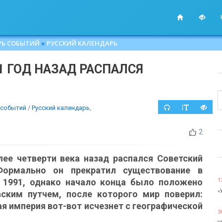
РЬ СОБЫТИЙ
»
РУССКИЙ КАЛЕНДАРЬ
31 ГОД НАЗАД РАСПАЛСЯ
 событий
/
Русский календарь
,
2
лее четверти века назад распался Советский
Формально он прекратил существование в
 1991, однако начало конца было положено
1
«
вским путчем, после которого мир поверил:
ая империя вот-вот исчезнет с географической
3