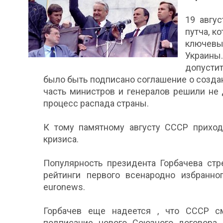
19 авгус
путча, к
ключевы
Украины
допусти
было быть подписано соглашение о созда
часть министров и генералов решили не 
процесс распада страны.
К тому памятному августу СССР приход
кризиса.
Популярность президента Горбачева стр
рейтинги первого всенародно избранно
euronews.
Горбачев еще надеется , что СССР см
подписание нового Союзного договора,