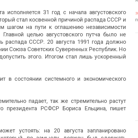
У
та исполняется 31 год с начала августовского
3
оторый стал косвенной причиной распада СССР и
П
м шагом на пути к оглашению независимости
. Главной целью августовского путча было не
ть распада СССР. 20 августа 1991 года должно
нии Союза Советских Суверенных Республик. Но
допустить этого. Итогом стал лишь ускоренный
ит в состоянии системного и экономического
емительно падает, так же стремительно растут
го президента РСФСР Бориса Ельцина, пишет
ожет устоять: на 20 августа запланировано
 который, по замыслу, должен был сдержать