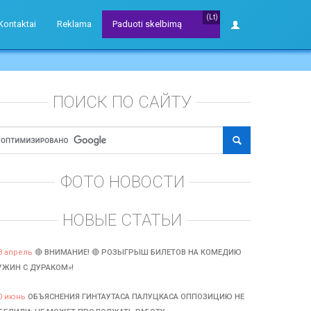
(Lt)
Kontaktai
Reklama
Paduoti skelbimą
ПОИСК ПО САЙТУ
ФОТО НОВОСТИ
НОВЫЕ СТАТЬИ
3 апрель
🔴 ВНИМАНИЕ! 🔴 РОЗЫГРЫШ БИЛЕТОВ НА КОМЕДИЮ
УЖИН С ДУРАКОМ»!
0 июнь
ОБЪЯСНЕНИЯ ГИНТАУТАСА ПАЛУЦКАСА ОППОЗИЦИЮ НЕ