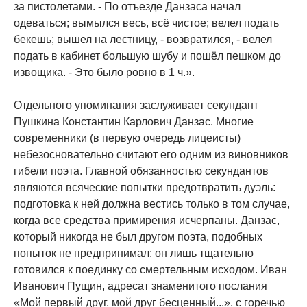
за пистолетами. - По отъезде Данзаса начал
одеваться; вымылся весь, всё чистое; велел подать
бекешь; вышел на лестницу, - возвратился, - велел
подать в кабинет большую шубу и пошёл пешком до
извощика. - Это было ровно в 1 ч.».
Отдельного упоминания заслуживает секундант
Пушкина Константин Карлович Данзас. Многие
современники (в первую очередь лицеисты)
небезосновательно считают его одним из виновников
гибели поэта. Главной обязанностью секундантов
являются всяческие попытки предотвратить дуэль:
подготовка к ней должна вестись только в том случае,
когда все средства примирения исчерпаны. Данзас,
который никогда не был другом поэта, подобных
попыток не предпринимал: он лишь тщательно
готовился к поединку со смертельным исходом. Иван
Иванович Пущин, адресат знаменитого послания
«Мой первый друг, мой друг бесценный...», с горечью