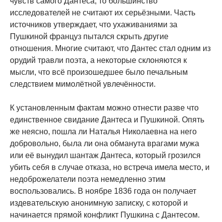
чувств самого Дантеса, то большинство
исследователей не считают их серьёзными. Часть
источников утверждает, что ухаживаниями за
Пушкиной француз пытался скрыть другие
отношения. Многие считают, что Дантес стал одним из
орудий травли поэта, а некоторые склоняются к
мысли, что всё произошедшее было печальным
следствием мимолётной увлечённости.
К установленным фактам можно отнести разве что
единственное свидание Дантеса и Пушкиной. Опять
же неясно, пошла ли Наталья Николаевна на него
добровольно, была ли она обманута врагами мужа
или её вынудил шантаж Дантеса, который грозился
убить себя в случае отказа, но встреча имела место, и
недоброжелатели поэта немедленно этим
воспользовались. В ноябре 1836 года он получает
издевательскую анонимную записку, с которой и
начинается прямой конфликт Пушкина с Дантесом.