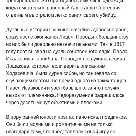
тренировался. Это пригодилось ему лишь однажды,
когда смертельно раненный Александр Сергеевич
ответным выстрелом легко ранил своего убийцу.
Дуэльные истории Пушкина начались довольно рано,
сразу после окончания Лицея. Поводы к большинству
из них были довольно незначительными. Так, в 1817
году поэт вызвал на дуэль собственного дядю, Павла
Исааковича Ганнибала. Поводом послужила девица
Лошакова, которая, если верить описаниям
Ходасевича, была дурна собой, но танцевала со
скучающим поэтом. Во время одного из таких танцев
Павел Исаакович и увёл барышню, за что получил
вызов от племянника. Недоразумение разрешилось
через десять минут объятиями и плясками.
В пору ранней юности поэт активно искал поединков.
Они были модными и романтичными не только
благодаря тому, что представляли собой игру со