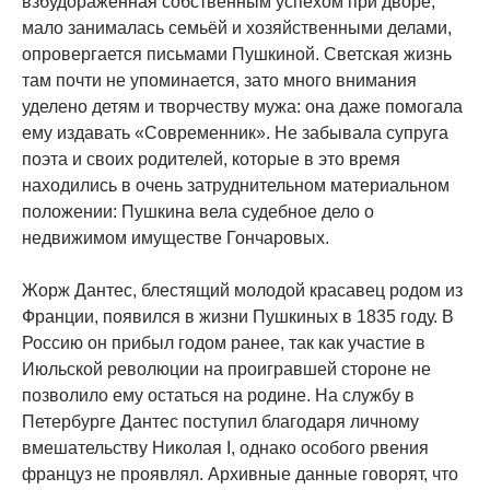
взбудораженная собственным успехом при дворе,
мало занималась семьёй и хозяйственными делами,
опровергается письмами Пушкиной. Светская жизнь
там почти не упоминается, зато много внимания
уделено детям и творчеству мужа: она даже помогала
ему издавать «Современник». Не забывала супруга
поэта и своих родителей, которые в это время
находились в очень затруднительном материальном
положении: Пушкина вела судебное дело о
недвижимом имуществе Гончаровых.
Жорж Дантес, блестящий молодой красавец родом из
Франции, появился в жизни Пушкиных в 1835 году. В
Россию он прибыл годом ранее, так как участие в
Июльской революции на проигравшей стороне не
позволило ему остаться на родине. На службу в
Петербурге Дантес поступил благодаря личному
вмешательству Николая I, однако особого рвения
француз не проявлял. Архивные данные говорят, что