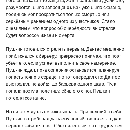
него была какая-то защита, хотя правилами дуэли это,
разумеется, было запрещено). Как уже было сказано,
поединок мог прекратиться только смертью или
серьёзным ранением одного из участников. Стало
очевидным, что вопрос об очерёдности выстрелов
будет вопросом жизни и смерти.
Пушкин готовился стрелять первым. Дантес медленно
приближался к барьеру, прекрасно понимая, что поэт
убьёт его, если успеет выполнить своё намерение.
Пушкин ждал, пока соперник остановится, планируя
попасть точно в сердце, но тот опередил его: Дантес
выстрелил, не дойдя до барьера одного шага. Пуля
попала поэту в поясницу, сбив его с ног. Пушкин
потерял сознание.
Но на этом дуэль не закончилась. Пришедший в себя
Пушкин потребовал дать ему новый пистолет - в дуло
первого забился снег. Обессиленный, он с трудом сел