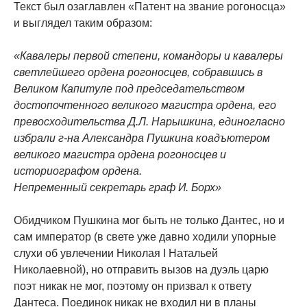
Текст был озаглавлен «Патент на звание рогоносца»
и выглядел таким образом:
«Кавалеры первой степени, командоры и кавалеры
светлейшего ордена рогоносцев, собравшись в
Великом Капитуле под председательством
достопочтенного великого магистра ордена, его
превосходительства Д.Л. Нарышкина, единогласно
избрали г-на Александра Пушкина коадъютером
великого магистра ордена рогоносцев и
историографом ордена.
Непременный секретарь граф И. Борх»
Обидчиком Пушкина мог быть не только Дантес, но и
сам император (в свете уже давно ходили упорные
слухи об увлечении Николая I Натальей
Николаевной), но отправить вызов на дуэль царю
поэт никак не мог, поэтому он призвал к ответу
Дантеса. Поединок никак не входил ни в планы