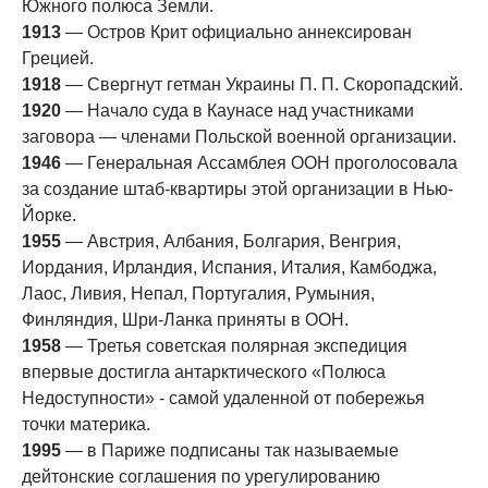
Южного полюса Земли.
1913
— Остров Крит официально аннексирован
Грецией.
1918
— Свергнут гетман Украины П. П. Скоропадский.
1920
— Начало суда в Каунасе над участниками
заговора — членами Польской военной организации.
1946
— Генеральная Ассамблея ООН проголосовала
за создание штаб-квартиры этой организации в Нью-
Йорке.
1955
— Австрия, Албания, Болгария, Венгрия,
Иордания, Ирландия, Испания, Италия, Камбоджа,
Лаос, Ливия, Непал, Португалия, Румыния,
Финляндия, Шри-Ланка приняты в ООН.
1958
— Третья советская полярная экспедиция
впервые достигла антарктического «Полюса
Недоступности» - самой удаленной от побережья
точки материка.
1995
— в Париже подписаны так называемые
дейтонские соглашения по урегулированию