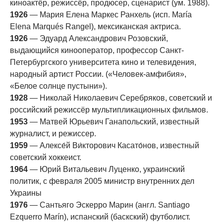
киноактёр, режиссёр, продюсер, сценарист (ум. 1988).
1926
— Мария Елена Маркес Ранхель (исп. María
Elena Marqués Rangel), мексиканская актриса.
1926
— Эдуард Александрович Розовский,
выдающийся кинооператор, профессор Санкт-
Петербургского университета кино и телевидения,
народный артист России. («Человек-амфибия»,
«Белое солнце пустыни»).
1928
— Николай Николаевич Серебряков, советский и
российский режиссёр мультипликационных фильмов.
1953
— Матвей Юрьевич Ганапольский, известный
журналист, и режиссер.
1959
— Алексе́й Ви́кторович Касато́нов, известный
советский хоккеист.
1964
— Юрий Витальевич Луценко, украинский
политик, с февраля 2005 министр внутренних дел
Украины
1976
— Сантьяго Эскерро Марин (англ. Santiago
Ezquerro Marín), испанский (баскский) футболист.