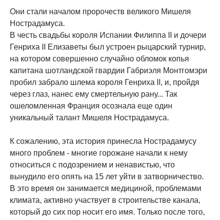
Они стали началом пророчеств великого Мишеля
Нострадамуса.
В честь свадьбы короля Испании Филиппа II и дочери
Генриха II Елизаветы был устроен рыцарский турнир,
на котором совершенно случайно обломок копья
капитана шотландской гвардии Габриэля Монтгомэри
пробил забрало шлема короля Генриха II, и, пройдя
через глаз, нанес ему смертельную рану... Так
ошеломленная Франция осознала еще один
уникальный талант Мишеля Нострадамуса.
К сожалению, эта история принесла Нострадамусу
много проблем - многие горожане начали к нему
относиться с подозрением и ненавистью, что
вынудило его опять на 15 лет уйти в затворничество.
В это время он занимается медициной, проблемами
климата, активно участвует в строительстве канала,
который до сих пор носит его имя. Только после того,