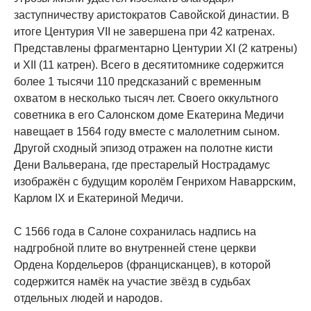
заступничеству аристократов Савойской династии. В
итоге Центурия VII не завершена при 42 катренах.
Представлены фрагментарно Центурии XI (2 катрены)
и XII (11 катрен). Всего в десятитомнике содержится
более 1 тысячи 110 предсказаний с временным
охватом в несколько тысяч лет. Своего оккультного
советника в его Салонском доме Екатерина Медичи
навещает в 1564 году вместе с малолетним сыном.
Другой сходный эпизод отражен на полотне кисти
Дени Вальверана, где престарелый Нострадамус
изображён с будущим королём Генрихом Наваррским,
Карлом IX и Екатериной Медичи.
С 1566 года в Салоне сохранилась надпись на
надгробной плите во внутренней стене церкви
Ордена Кордельеров (францисканцев), в которой
содержится намёк на участие звёзд в судьбах
отдельных людей и народов.