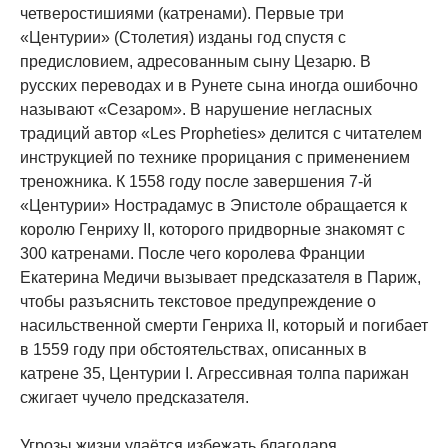
четверостишиями (катренами). Первые три
«Центурии» (Столетия) изданы год спустя с
предисловием, адресованным сыну Цезарю. В
русских переводах и в Рунете сына иногда ошибочно
называют «Сезаром». В нарушение негласных
традиций автор «Les Propheties» делится с читателем
инструкцией по технике прорицания с применением
треножника. К 1558 году после завершения 7-й
«Центурии» Нострадамус в Эпистоле обращается к
королю Генриху II, которого придворные знакомят с
300 катренами. После чего королева Франции
Екатерина Медичи вызывает предсказателя в Париж,
чтобы разъяснить текстовое предупреждение о
насильственной смерти Генриха II, который и погибает
в 1559 году при обстоятельствах, описанных в
катрене 35, Центурии I. Агрессивная толпа парижан
сжигает чучело предсказателя.
Угрозы жизни удаётся избежать благодаря