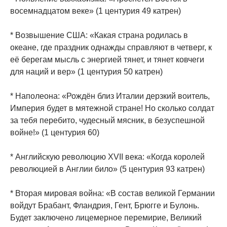
восемнадцатом веке» (1 центурия 49 катрен)
* Возвышение США: «Какая страна родилась в
океане, где праздник однажды справляют в четверг, к
её берегам мысль с энергией тянет, и тянет ковчеги
для наций и вер» (1 центурия 50 катрен)
* Наполеона: «Рождён близ Италии дерзкий воитель,
Империя будет в мятежной стране! Но сколько солдат
за тебя перебито, чудесный мясник, в безуспешной
войне!» (1 центурия 60)
* Английскую революцию XVII века: «Когда королей
революцией в Англии било» (5 центурия 93 катрен)
* Вторая мировая война: «В состав великой Германии
войдут Брабант, Фландрия, Гент, Брюгге и Булонь.
Будет заключено лицемерное перемирие, Великий