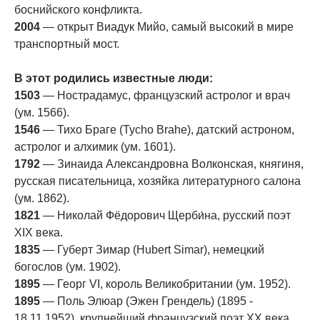
боснийского конфликта.
2004
— открыт Виадук Мийо, самый высокий в мире
транспортный мост.
В этот родились известные люди:
1503
— Нострадамус, французский астролог и врач
(ум. 1566).
1546
— Тихо Браге (Tycho Brahe), датский астроном,
астролог и алхимик (ум. 1601).
1792
— Зинаида Александровна Волконская, княгиня,
русская писательница, хозяйка литературного салона
(ум. 1862).
1821
— Николай Фёдорович Щерби́на, русский поэт
XIX века.
1835
— Губерт Зимар (Hubert Simar), немецкий
богослов (ум. 1902).
1895
— Георг VI, король Великобритании (ум. 1952).
1895
— Поль Элюар (Эжен Грендель) (1895 -
18.11.1952), крупнейший французский поэт XX века.