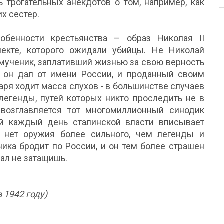
 трогательных анекдотов о том, например, как
х сестер.
обенности крестьянства – образ Николая II
екте, которого ожидали убийцы. Не Николай
-мученик, заплативший жизнью за свою верность
ое он дал от имени России, и проданный своим
аря ходит масса слухов - в большинстве случаев
легенды, путей которых никто проследить не в
возглавляется тот многомиллионный синодик
й каждый день сталинской власти вписывает
 нет оружия более сильного, чем легенды и
ика бродит по России, и он тем более страшен
вал не затащишь.
 1942 году)