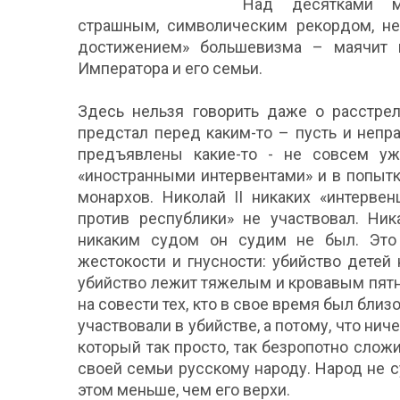
Над десятками м
страшным, символическим рекордом, н
достижением» большевизма – маячит и
Императора и его семьи.
Здесь нельзя говорить даже о расстрел
предстал перед каким-то – пусть и неп
предъявлены какие-то - не совсем у
«иностранными интервентами» и в попыт
монархов. Николай II никаких «интерве
против республики» не участвовал. Ни
никаким судом он судим не был. Это
жестокости и гнусности: убийство детей н
убийство лежит тяжелым и кровавым пятно
на совести тех, кто в свое время был близо
участвовали в убийстве, а потому, что ни
который так просто, так безропотно слож
своей семьи русскому народу. Народ не с
этом меньше, чем его верхи.