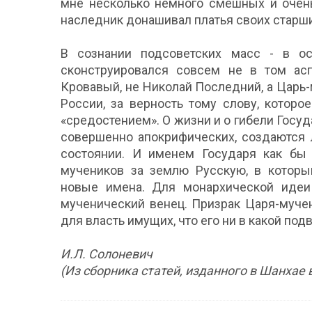
мне несколько немного смешных и очень
наследник донашивал платья своих старши
В сознании подсоветских масс - в ос
сконструировался совсем не в том асп
Кровавый, не Николай Последний, а Царь
России, за верность тому слову, котор
«средостением». О жизни и о гибели Госуд
совершенно апокрифических, создаются 
состоянии. И именем Государя как бы 
мучеников за землю Русскую, в которы
новые имена. Для монархической идеи
мученический венец. Призрак Царя-мучен
для власть имущих, что его ни в какой под
И.Л. Солоневич
(Из сборника статей, изданного в Шанхае в