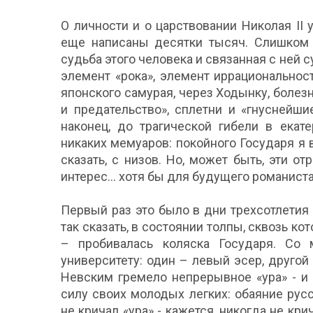
О личности и о царствовании Николая II 
еще написаны десятки тысяч. Слишком 
судьба этого человека и связанная с ней
элемент «рока», элемент иррациональнос
японского самурая, через Ходынку, болезн
и предательство», сплетни и «гнуснейши
наконец, до трагической гибели в екат
никаких мемуаров: покойного Государя я в
сказать, с низов. Но, может быть, эти 
интерес... хотя бы для будущего романиста
Первый раз это было в дни трехсотлетия
так сказать, в состоянии толпы, сквозь к
– пробивалась коляска Государя. Со
университету: один – левый эсер, другой
Невским гремело непрерывное «ура» - и
силу своих молодых легких: обаяние рус
не кричал «ура» - кажется, никогда не кр