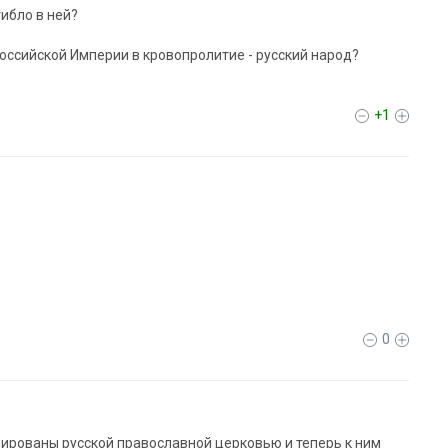
гибло в ней?
Российской Империи в кровопролитие - русский народ?
+1
0
ированы русской православной церковью и теперь к ним