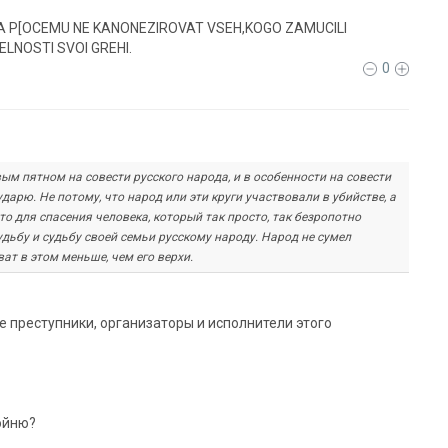
 P[OCEMU NE KANONEZIROVAT VSEH,KOGO ZAMUCILI
LNOSTI SVOI GREHI.
0
м пятном на совести русского народа, и в особенности на совести
ударю. Не потому, что народ или эти круги участвовали в убийстве, а
то для спасения человека, который так просто, так безропотно
удьбу и судьбу своей семьи русскому народу. Народ не сумел
ат в этом меньше, чем его верхи.
ые преступники, организаторы и исполнители этого
ойню?