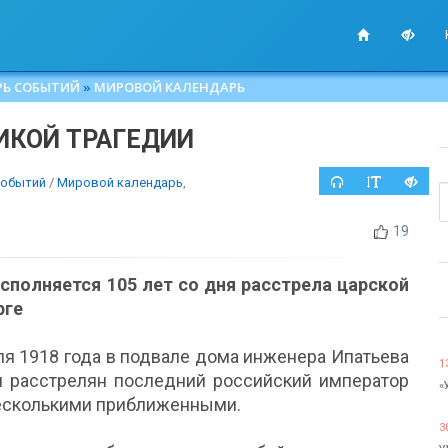
РЬ СОБЫТИЙ
»
МИРОВОЙ КАЛЕНДАРЬ
ИКОЙ ТРАГЕДИИ
событий
/
Мировой календарь
,
19
исполняется 105 лет со дня расстрела царской
рге
юля 1918 года в подвале дома инженера Ипатьева
1
л расстрелян последний российский император
«
несколькими приближенными.
3