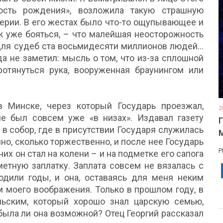
ность рождения», возложила такую страшную
перии. В его жестах было что-то ощупывающее и
ык уже бояться, – что малейшая неосторожность
ля судеб ста восьмидесяти миллионов людей...
да не заметил: мысль о том, что из-за сплошной
отянуться рука, вооруженная браунингом или
 Минске, через который Государь проезжал,
2
не был совсем уже «в низах». Издавал газету
 в собор, где в присутствии Государя служилась
но, сколько торжественно, и после нее Государь
Р
их он стал на колени – и на подметке его сапога
етную заплатку. Заплата совсем не вязалась с
дили годы, и она, оставаясь для меня неким
м моего воображения. Только в прошлом году, в
льским, который хорошо знал царскую семью,
 была ли она возможной? Отец Георгий рассказал