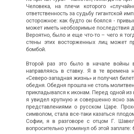
Человека, на плечи которого «случай
ответственность за судьбу гигантской им
осторожное: как будто он боялся - прив
может иметь необозримые последствия д
Вероятно, было и еще что-то – чего я тог
стены этих восторженных лиц может пр
бомбой.
Второй раз это было в начале войны в
направляясь в ставку. Я в те времена 
«Северо-западная жизнь» и получил билет
обедня. Обедня прошла не столь молитвен
прикладывался к иконам. Перед одной из н
я увидел крупную и совершенно ясно зам
представлениями о русском Царе. Прохо
символом, стала все-таки казаться плодо
Софии, я в разговоре с отцом Г. Шаве
вопросительно упомянул об этой заплате: