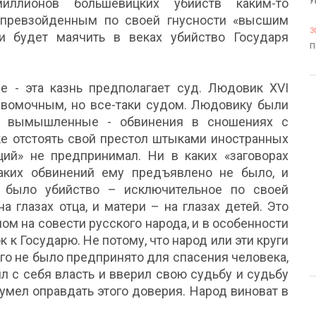
иллионов большевицких убийств каким-то
У
епревзойденным по своей гнусности «высшим
3
 будет маячить в веках убийство Государя
П
е - эта казнь предполагает суд. Людовик XVI
равомочным, но все-таки судом. Людовику были
ж вымышленные - обвинения в сношениях с
ке отстоять свой престол штыками иностранных
нций» не предпринимал. Ни в каких «заговорах
каких обвинений ему предъявлено не было, и
 было убийство – исключительное по своей
а глазах отца, и матери – на глазах детей. Это
м на совести русского народа, и в особенности
к к Государю. Не потому, что народ или эти круги
чего не было предпринято для спасения человека,
ил с себя власть и вверил свою судьбу и судьбу
умел оправдать этого доверия. Народ виноват в