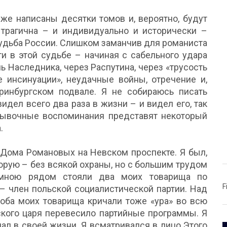
уже написаны десятки томов и, вероятно, будут
трагична – и индивидуально и исторически –
 судьба России. Слишком заманчив для романиста
ти в этой судьбе – начиная с сабельного удара
ь Наследника, через Распутина, через «трусость
е инсинуации», неудачные войны, отречение и,
еринбургском подвале. Я не собираюсь писать
идел всего два раза в жизни – и видел его, так
отрывочные воспоминания представят некоторый
.
 Дома Романовых на Невском проспекте. Я был,
оторую – без всякой охраны, но с большим трудом
 мною рядом стояли два моих товарища по
F
 – член польской социалистической партии. Над
 оба моих товарища кричали тоже «ура» во всю
ского царя перевесило партийные программы. Я
ичал в своей жизни. Я всматривался в лицо Этого