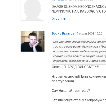
DA,VSE SLISKOM NEODNOZNACNO.A
NEVINNO?HOTIA U KAZDOGO V OTDE
Ответить
Борис Булатов
17 июля 2008 19:26
Это убийство лежит тяжелым и кровавы
тех, кто в свое время был близок к Гос
потому, что ничего не было предприня
сложил с себя власть и вверил свою с
оправдать этого доверия. Народ винов
Опять - "НАРОД ВИНОВАТ"?!!!!!
Что за гнусность!? Есть конкретн
преступления!
Сам Николай - святоша?
Кто ввергнул страну в Мировую б