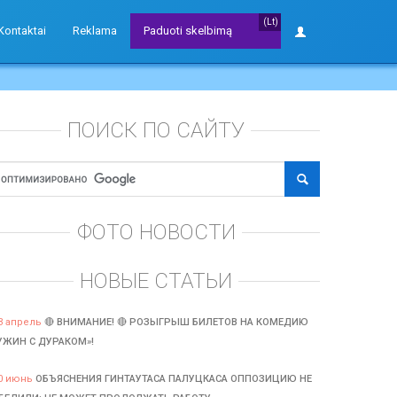
(Lt)
Kontaktai
Reklama
Paduoti skelbimą
ПОИСК ПО САЙТУ
ФОТО НОВОСТИ
НОВЫЕ СТАТЬИ
3 апрель
🔴 ВНИМАНИЕ! 🔴 РОЗЫГРЫШ БИЛЕТОВ НА КОМЕДИЮ
УЖИН С ДУРАКОМ»!
0 июнь
ОБЪЯСНЕНИЯ ГИНТАУТАСА ПАЛУЦКАСА ОППОЗИЦИЮ НЕ