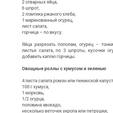
2 отварных яйца,
6 шпрот,
2 ломтика ржаного хлеба,
1 маринованный огурец,
лист салата,
горчица – по вкусу.
Яйца разрезать пополам, огурец – тонк
листья салата, по 3 шпроты, кусочки о
добавить каплю горчицы.
Овощные роллы с хумусом и зеленью
4 листа салата ромэн или пекинской капус
100 г хумуса,
1 морковь,
1/2 огурца,
половина авокадо,
несколько веточек укропа или петрушки,