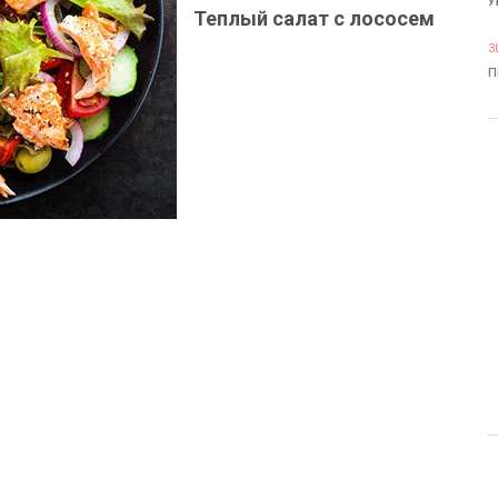
У
Теплый салат с лососем
3
П