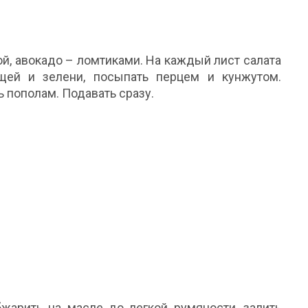
ой, авокадо – ломтиками. На каждый лист салата
щей и зелени, посыпать перцем и кунжутом.
 пополам. Подавать сразу.
бжарить на масле до легкой румяности, залить