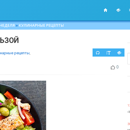
 НЕДЕЛЯ
»
КУЛИНАРНЫЕ РЕЦЕПТЫ
ЛЬЗОЙ
инарные рецепты
,
0
1
«
3