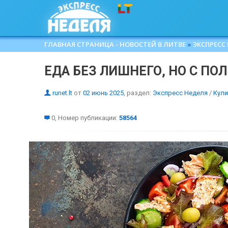
ГЛАВНАЯ СТРАНИЦА - НОВОСТЕЙ В ЛИТВЕ
»
ЭКСПРЕСС
ЕДА БЕЗ ЛИШНЕГО, НО С ПО
runet.lt
от
02 июнь 2025
, раздел:
Экспресс Неделя
/
Кул
0, Номер публикации:
58564