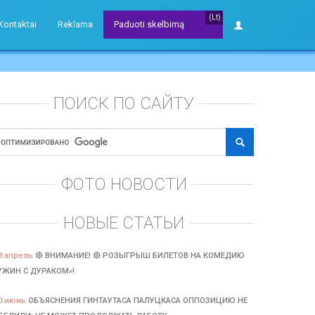
(Lt)
Kontaktai
Reklama
Paduoti skelbimą
ПОИСК ПО САЙТУ
ФОТО НОВОСТИ
НОВЫЕ СТАТЬИ
3 апрель
🔴 ВНИМАНИЕ! 🔴 РОЗЫГРЫШ БИЛЕТОВ НА КОМЕДИЮ
УЖИН С ДУРАКОМ»!
0 июнь
ОБЪЯСНЕНИЯ ГИНТАУТАСА ПАЛУЦКАСА ОППОЗИЦИЮ НЕ