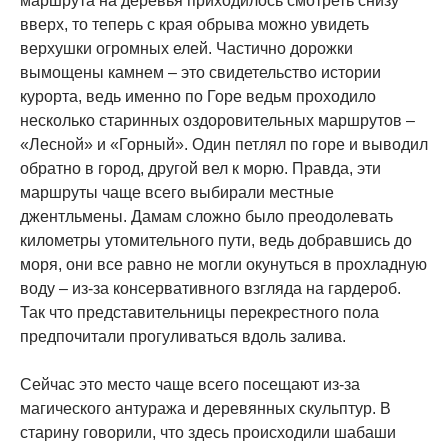
маршрута на деревья приходилось смотреть снизу
вверх, то теперь с края обрыва можно увидеть
верхушки огромных елей. Частично дорожки
вымощены камнем – это свидетельство истории
курорта, ведь именно по Горе ведьм проходило
несколько старинных оздоровительных маршрутов –
«Лесной» и «Горный». Один петлял по горе и выводил
обратно в город, другой вел к морю. Правда, эти
маршруты чаще всего выбирали местные
джентльмены. Дамам сложно было преодолевать
километры утомительного пути, ведь добравшись до
моря, они все равно не могли окунуться в прохладную
воду – из-за консервативного взгляда на гардероб.
Так что представительницы перекрестного пола
предпочитали прогуливаться вдоль залива.
Сейчас это место чаще всего посещают из-за
магического антуража и деревянных скульптур. В
старину говорили, что здесь происходили шабаши