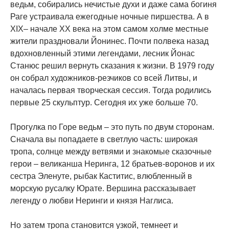
ведьм, собирались нечистые духи и даже сама богиня
Раге устраивала ежегодные ночные пиршества. А в
XIX– начале XX века на этом самом холме местные
жители праздновали Йонинес. Почти полвека назад
вдохновленный этими легендами, лесник Йонас
Станюс решил вернуть сказания к жизни. В 1979 году
он собрал художников-резчиков со всей Литвы, и
началась первая творческая сессия. Тогда родились
первые 25 скульптур. Сегодня их уже больше 70.
Прогулка по Горе ведьм – это путь по двум сторонам.
Сначала вы попадаете в светлую часть: широкая
тропа, солнце между ветвями и знакомые сказочные
герои – великанша Неринга, 12 братьев-воронов и их
сестра Эленуте, рыбак Каститис, влюбленный в
морскую русалку Юрате. Вершина рассказывает
легенду о любви Неринги и князя Наглиса.
Но затем тропа становится узкой, темнеет и