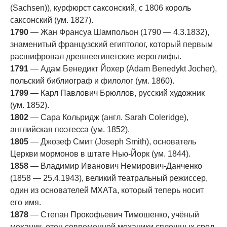
(Sachsen)), курфюрст саксонский, с 1806 король
саксонский (ум. 1827).
1790
— Жан Франсуа Шампольон (1790 — 4.3.1832),
знаменитый французский египтолог, который первым
расшифровал древнеегипетские иероглифы.
1791
— Адам Бенедикт Йохер (Adam Benedykt Jocher),
польский библиограф и филолог (ум. 1860).
1799
— Карл Павлович Брюллов, русский художник
(ум. 1852).
1802
— Сара Кольридж (англ. Sarah Coleridge),
английская поэтесса (ум. 1852).
1805
— Джозеф Смит (Joseph Smith), основатель
Церкви мормонов в штате Нью-Йорк (ум. 1844).
1858
— Владимир Иванович Немирович-Данченко
(1858 — 25.4.1943), великий театральный режиссер,
один из основателей МХАТа, который теперь носит
его имя.
1878
— Степан Прокофьевич Тимошенко, учёный
механик, отец современной механики сплошных сред