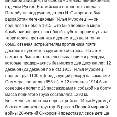
мировой авиации. На основе «Витязя» авиационным
отделом Русско-Балтийского вагонного завода в
Петербурге под руководством И. Сикорского был
разработан легендарный "Илья Муромец" — он
поднялся в небо в 1913. Это был первый в мире
бомбардировщик, способный глубоко проникнуть на
территорию противника и донести до цели тонну
бомб, отвечая истребителям противника почти
десятком пулеметов кругового обстрела. На этом
самолете были поставлены выдающиеся рекорды,
которые продержались без малого два десятка лет. 12
декабря (23 декабря по н.ст.) 1913 "Илья Муромец"
поднял груз 1100 кг (предыдущий рекорд на самолете
Соммера составлял 653 кг). А 12 февраля 1914 был
совершен полет с 16 пассажирами и собакой на борту,
масса поднятого груза составляла 1290 кг.
Бессменным пилотом первых рейсов "Ильи Муромца"
был сам авиаконструктор. В разгар Первой мировой
войны 28-летний Сикорский представил свое детище