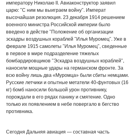
императору Николаю II. Авиаконструктор заявил
царю: "С ним мы выиграем войну". Императ
высочайшая резолюция. 23 декабря 1914 решением
военного министра Российской империи было
введено в действе "Положение об организации
эскадры воздушных кораблей "Илья Муромец". Уже в
феврале 1915 самолеты "Илья Муромец", сведенные
в первое в мире подразделение тяжелых
бомбардировщиков "Эскадра воздушных кораблей",
наносили мощные удары на германском фронте. За
всю войну лишь два «Муромца» были сбиты немцами.
Русские летчики и опытные метатели 40-фунтовых (16
кг) бомб наносили большой урон противнику,
порождали в его рядах панику и смятение. Одно
только их появлением в небе повергало в бегство
противника.
Сегодня Дальняя авиация — составная часть