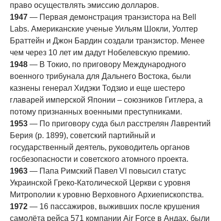
право осуществлять эмиссию долларов.
1947
— Первая демонстрация транзистора на Bell
Labs. Американские ученые Уильям Шокли, Уолтер
Браттейн и Джон Бардин создали транзистор. Менее
чем через 10 лет им дадут Нобелевскую премию.
1948
— В Токио, по приговору Международного
военного трибунала для Дальнего Востока, были
казнены генерал Хидэки Тодзио и еще шестеро
главарей имперской Японии – союзников Гитлера, а
потому признанных военными преступниками.
1953
— По приговору суда был расстрелян Лаврентий
Берия (р. 1899), советский партийный и
государственный деятель, руководитель органов
госбезопасности и советского атомного проекта.
1963
— Папа Римский Павел VI повысил статус
Украинской Греко-Католической Церкви с уровня
Митрополии к уровню Верховного Архиепископства.
1972
— 16 пассажиров, выживших после крушения
самолёта рейса 571 компании Air Force в Андах, были