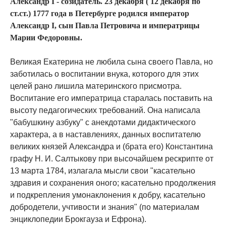
Александр I - созидатель. 23 декабря ( 12 декабря по
ст.ст.) 1777 года в Петербурге родился император
Александр I, сын Павла Петровича и императрицы
Марии Федоровны.
Великая Екатерина не любила сына своего Павла, но
заботилась о воспитании внука, которого для этих
целей рано лишила материнского присмотра.
Воспитание его императрица старалась поставить на
высоту педагогических требований. Она написала
"бабушкину азбуку" с анекдотами дидактического
характера, а в наставлениях, данных воспитателю
великих князей Александра и (брата его) Константина
графу Н. И. Салтыкову при высочайшем рескрипте от
13 марта 1784, излагала мысли свои "касательно
здравия и сохранения оного; касательно продолжения
и подкрепления умонаклонения к добру, касательно
добродетели, учтивости и знания" (по материалам
энциклопедии Брокгауза и Ефрона).