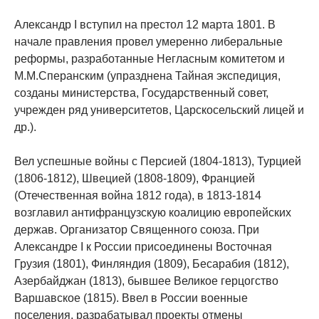
Александр I вступил на престол 12 марта 1801. В
начале правления провел умеренно либеральные
реформы, разработанные Негласным комитетом и
М.М.Сперанским (упразднена Тайная экспедиция,
созданы министерства, Государственный совет,
учрежден ряд университетов, Царскосельский лицей и
др.).
Вел успешные войны с Персией (1804-1813), Турцией
(1806-1812), Швецией (1808-1809), Францией
(Отечественная война 1812 года), в 1813-1814
возглавил антифранцузскую коалицию европейских
держав. Организатор Священного союза. При
Aлександре I к России присоединены Восточная
Грузия (1801), Финляндия (1809), Бесарабия (1812),
Азербайджан (1813), бывшее Великое герцогство
Варшавское (1815). Ввел в России военные
поселения, разрабатывал проекты отмены