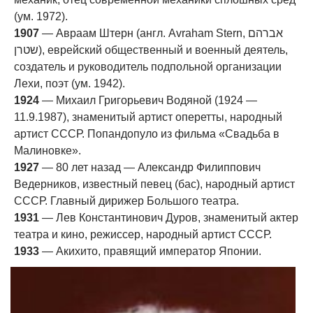
(ум. 1972).
1907
— Авраам Штерн (англ. Avraham Stern, אברהם
שטרן), еврейский общественный и военный деятель,
создатель и руководитель подпольной организации
Лехи, поэт (ум. 1942).
1924
— Михаил Григорьевич Водяной (1924 —
11.9.1987), знаменитый артист оперетты, народный
артист СССР. Попандопуло из фильма «Свадьба в
Малиновке».
1927
— 80 лет назад — Александр Филиппович
Ведерников, известный певец (бас), народный артист
СССР. Главный дирижер Большого театра.
1931
— Лев Константинович Дуров, знаменитый актер
театра и кино, режиссер, народный артист СССР.
1933
— Акихито, правящий император Японии.