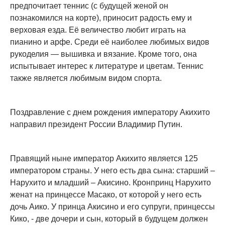
предпочитает теннис (с будущей женой он
познакомился на корте), приносит радость ему и
верховая езда. Её величество любит играть на
пианино и арфе. Среди её наиболее любимых видов
рукоделия — вышивка и вязание. Кроме того, она
испытывает интерес к литературе и цветам. Теннис
также является любимым видом спорта.
Поздравление с днем рождения императору Акихито
направил президент России Владимир Путин.
Правящий ныне император Акихито является 125
императором страны. У него есть два сына: старший –
Нарухито и младший – Акисино. Кронпринц Нарухито
женат на принцессе Масако, от которой у него есть
дочь Аико. У принца Акисино и его супруги, принцессы
Кико, - две дочери и сын, который в будущем должен