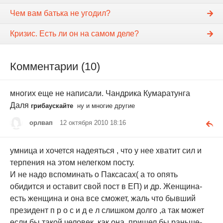
Чем вам батька не угодил?
Кризис. Есть ли он на самом деле?
Комментарии (10)
многих еще не написали. Чандрика Кумаратунга
Даля
грибаускайте
ну и многие другие
орлвап
12 октября 2010 18:16
умница и хочется надеяться , что у нее хватит сил и
терпения на этом нелегком посту.
И не надо вспоминать о Паксасах( а то опять
обидится и оставит свой пост в ЕП) и др. Женщина-
есть женщина и она все сможет, жаль что бывший
президент п р о с и д е л слишком долго ,а так может
если бы такой человек, как она, пришел бы раньше-