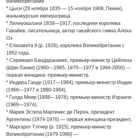
Великобритании
* Цыси (29 ноября 1835 — 15 ноября 1908, Пекин),
маньчжурская императрица
* Лилиуокалани 1838—1917, последняя королева
Гавайев, писательница, автор гавайского гимна Алоха
Оэ
* Елизавета II (р. 1926), королева Великобритании с
1952 года.
* Сиримаво Бандаранаике, премьер-министр Цейлона
(Шри-Ланки) (1960—1965, 1970—1977 и 1994-2000) —
первая женщина -премьер-министр.
* Индира Ганди (1917—1984), премьер-министр Индии
(1966—1977 и 1980-1984).
* Голда Меир (1898—1978), премьер-министр Израиля
(1969—1974).
* Мария Эстела Мартинес де Перон, президент
Аргентины (1974-1976) — первая женщина-президент.
* Маргарет Тэтчер (р. 1925), премьер-министр
Великобритании (1979-1990) —