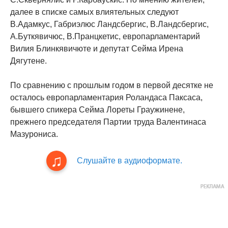
далее в списке самых влиятельных следуют
В.Адамкус, Габриэлюс Ландсбергис, В.Ландсбергис,
А.Буткявичюс, В.Пранцкетис, европарламентарий
Вилия Блинкявичюте и депутат Сейма Ирена
Дягутене.
По сравнению с прошлым годом в первой десятке не
осталось европарламентария Роландаса Паксаса,
бывшего спикера Сейма Лореты Граужинене,
прежнего председателя Партии труда Валентинаса
Мазурониса.
Слушайте в аудиоформате.