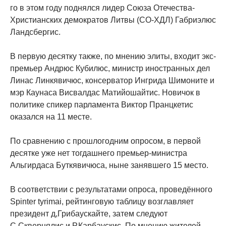
го в этом году поднялся лидер Союза Отечества-
Христианских демократов Литвы (СО-ХДЛ) Габриэлюс
Ландсбергис.
В первую десятку также, по мнению элиты, входит экс-
премьер Андрюс Кубилюс, министр иностранных дел
Линас Линкявичюс, консерватор Ингрида Шимоните и
мэр Каунаса Висвалдас Матийошайтис. Новичок в
политике спикер парламента Виктор Пранцкетис
оказался на 11 месте.
По сравнению с прошлогодним опросом, в первой
десятке уже нет тогдашнего премьер-министра
Альгирдаса Буткявичюса, ныне занявшего 15 место.
В соответствии с результатами опроса, проведённого
Spinter tyrimai, рейтинговую таблицу возглавляет
президент д,Грибаускайте, затем следуют
С.Сквернялис и Р.Карбаускис. По мнению жителей,