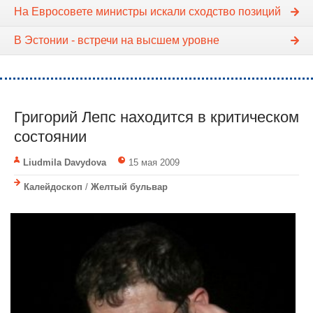
На Евросовете министры искали сходство позиций
В Эстонии - встречи на высшем уровне
Григорий Лепс находится в критическом
состоянии
Liudmila Davydova
15 мая 2009
Калейдоскоп
/
Желтый бульвар