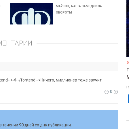
Л
MAŽEIKIŲ NAFTA ЗАМЕДЛИЛА
ОБОРОТЫ
МЕНТАРИИ
2
ontend--><!--/fontend-->Ничего, миллионер тоже звучит
Р
0
в течении
90
дней со дня публикации.