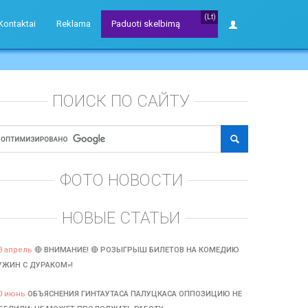
(Lt)
Kontaktai
Reklama
Paduoti skelbimą
ПОИСК ПО САЙТУ
ФОТО НОВОСТИ
НОВЫЕ СТАТЬИ
3 апрель
🔴 ВНИМАНИЕ! 🔴 РОЗЫГРЫШ БИЛЕТОВ НА КОМЕДИЮ
УЖИН С ДУРАКОМ»!
0 июнь
ОБЪЯСНЕНИЯ ГИНТАУТАСА ПАЛУЦКАСА ОППОЗИЦИЮ НЕ