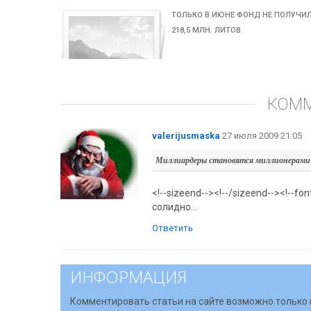
ТОЛЬКО В ИЮНЕ ФОНД НЕ ПОЛУЧИ
218,5 МЛН. ЛИТОВ
КОМ
valerijusmaska
27 июля 2009 21:05
Миллиардеры становятся миллионерами
<!--sizeend--><!--/sizeend--><!--f
солидно...
Ответить
ИНФОРМАЦИЯ
Комментировать статьи на сайте возможно только 