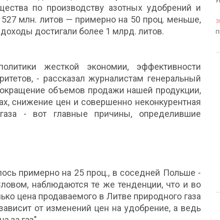
У
щества по производству азотных удобрений и
527 млн. литов — примерно на 50 проц. меньше,
3
 доходы достигали более 1 млрд. литов.
П
олитики жесткой экономии, эффективности
ритетов, - рассказал журналистам генеральный
Сокращение объемов продажи нашей продукции,
ах, снижение цен и совершенно неконкурентная
газа - вот главные причины, определившие
ось примерно на 25 проц., в соседней Польше -
 Словом, наблюдаются те же тенденции, что и во
лько цена продаваемого в Литве природного газа
ависит от изменений цен на удобрение, а ведь
а за газ".