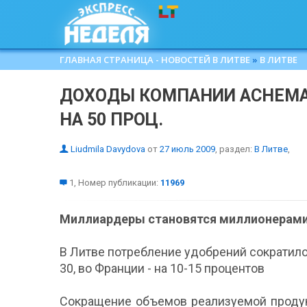
ГЛАВНАЯ СТРАНИЦА - НОВОСТЕЙ В ЛИТВЕ
»
В ЛИТВЕ
ДОХОДЫ КОМПАНИИ ACHEMА 
НА 50 ПРОЦ.
Liudmila Davydova
от
27 июль 2009
, раздел:
В Литве
,
1, Номер публикации:
11969
Миллиардеры становятся миллионерам
В Литве потребление удобрений сократилос
30, во Франции - на 10-15 процентов
Сокращение объемов реализуемой продукц