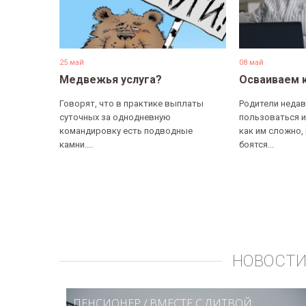
25 май
08 май
Медвежья услуга?
Осваиваем 
Говорят, что в практике выплаты
Родители недав
суточных за однодневную
пользоваться и
командировку есть подводные
как им сложно,
камни....
боятся...
НОВОСТИ
ПЕНСИОНЕР
/
ВМЕСТЕ С ЛИТВОЙ: