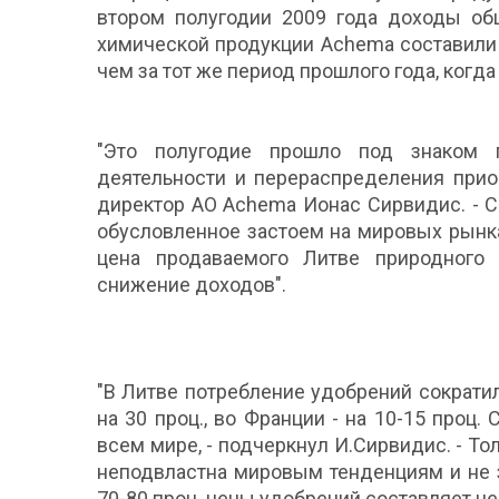
втором полугодии 2009 года доходы об
химической продукции Achema составили 
чем за тот же период прошлого года, когда
"Это полугодие прошло под знаком п
деятельности и перераспределения прио
директор АО Achema Ионас Сирвидис. - 
обусловленное застоем на мировых рынк
цена продаваемого Литве природного 
снижение доходов".
"В Литве потребление удобрений сократил
на 30 проц., во Франции - на 10-15 проц.
всем мире, - подчеркнул И.Сирвидис. - То
неподвластна мировым тенденциям и не з
70-80 проц. цены удобрений составляет цен