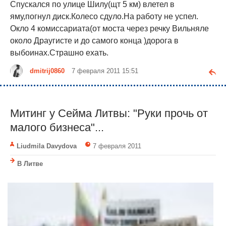
Спускался по улице Шилу(щт 5 км) влетел в
яму,погнул диск.Колесо сдуло.На работу не успел.
Окло 4 комиссариата(от моста через речку Вильняле
около Драугисте и до самого конца )дорога в
выбоинах.Страшно ехать.
dmitrij0860
7 февраля 2011 15:51
Митинг у Сейма Литвы: "Руки прочь от
малого бизнеса"...
Liudmila Davydova
7 февраля 2011
В Литве