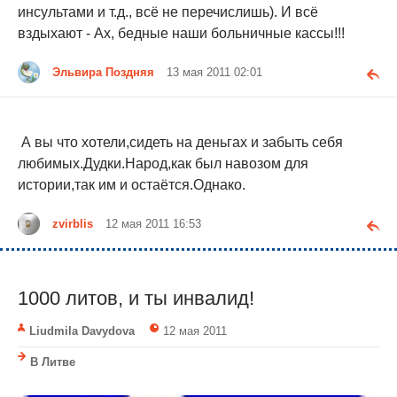
инсультами и т.д., всё не перечислишь). И всё
вздыхают - Ах, бедные наши больничные кассы!!!
Эльвира Поздняя
13 мая 2011 02:01
А вы что хотели,сидеть на деньгах и забыть себя
любимых.Дудки.Народ,как был навозом для
истории,так им и остаётся.Однако.
zvirblis
12 мая 2011 16:53
1000 литов, и ты инвалид!
Liudmila Davydova
12 мая 2011
В Литве