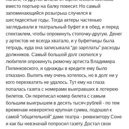
вместо портьер на балку повесит. Но самый
запоминающийся розыгрыш случился в
шестидесятые годы. Тогда актеры частенько
заглядывали в театральный буфет и в обед, и перед
спектаклем, чтобы опрокинуть стопочку-другую. Денег
у артистов не всегда хватало, и у буфетчицы была
тетрадь, куда она записывала “до зарплаты” расходы
должников. Самый большой долг скопился у
любителя опрокинуть рюмочку артиста Владимира
Пилинковского, и однажды в кредите ему было
отказано. Выпить ему очень хотелось, но в долг ни у
кого перехватить не удалось. Тут ему на глаза
попалась газета с номерами выигравших в лотерею
билетов. Он переписал номер билета с самым
большим выигрышем в десять тысяч рублей - по тем
временам невероятно крупная сумма, подошел к
самой “общительной” даме театра - реквизитору Соне
и как бы невзначай попросил газету. Достал свои