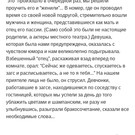
“это” произошло в очередной раз, мы решили
проучить его и “женили”... В номер, где он проводил
время со своей новой подругой, стремительно вошли
мужчина и женщина, представившиеся как мать и
отец его пассии. (Само собой это были не настоящие
родители, а актеры местного театра.) Девушка,
которая была нами предупреждена, оказалась с
чувством юмора и нам великолепно подыгрывала.
Взбешенный “отец”, расхаживая взад-вперед по
комнате, орал: “Сейчас же одеваетесь, спускаетесь в
загс и расписываетесь, а не то я тебя...” На нашем
приятеле лица не было, он струсил. Девчонки,
работавшие в загсе, находившемся по соседству с
гостиницей, которых мы успели за день до того
ублажить цветами и шампанским, ни разу не
улыбнувшись, разыграли бракосочетание, сказали все
необходимые слова...