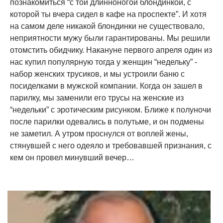
познакомиться “с той длинноногой блондинкой, с
которой ты вчера сидел в кафе на проспекте”. И хотя
на самом деле никакой блондинки не существовало,
неприятности мужу были гарантированы. Мы решили
отомстить обидчику. Накануне первого апреля один из
нас купил популярную тогда у женщин “недельку” -
набор женских трусиков, и мы устроили баню с
посиделками в мужской компании. Когда он зашел в
парилку, мы заменили его трусы на женские из
“недельки” с эротическим рисунком. Ближе к полуночи
после парилки одевались в полутьме, и он подмены
не заметил. А утром проснулся от воплей жены,
стянувшей с него одеяло и требовавшей признания, с
кем он провел минувший вечер…