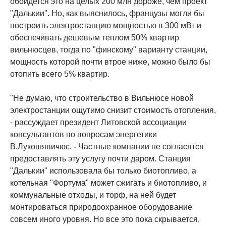
обойдется это на целых 200 млн дороже, чем проект
"Далькии". Но, как выяснилось, французы могли бы
построить электростанцию мощностью в 300 мВт и
обеспечивать дешевым теплом 50% квартир
вильнюсцев, тогда по "финскому" варианту станции,
мощность которой почти втрое ниже, можно было бы
отопить всего 5% квартир.
"Не думаю, что строительство в Вильнюсе новой
электростанции ощутимо снизит стоимость отопления,
- рассуждает президент Литовской ассоциации
консультантов по вопросам энергетики
В.Лукошявичюс. - Частные компании не согласятся
предоставлять эту услугу почти даром. Станция
"Далькии" использовала бы только биотопливо, а
котельная "Фортума" может сжигать и биотопливо, и
коммунальные отходы, и торф, на ней будет
монтироваться природоохранное оборудование
совсем иного уровня. Но все это пока скрывается,