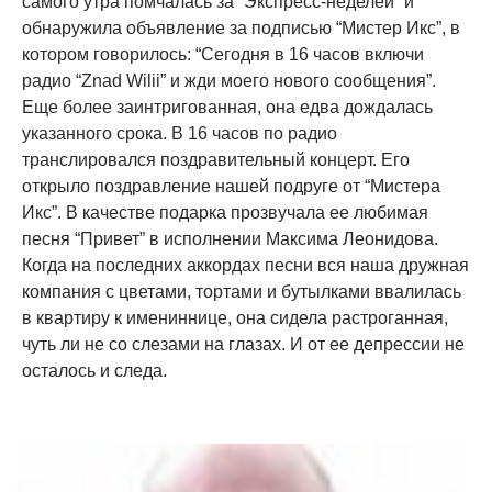
самого утра помчалась за “Экспресс-неделей” и
обнаружила объявление за подписью “Мистер Икс”, в
котором говорилось: “Сегодня в 16 часов включи
радио “Znad Wilii” и жди моего нового сообщения”.
Еще более заинтригованная, она едва дождалась
указанного срока. В 16 часов по радио
транслировался поздравительный концерт. Его
открыло поздравление нашей подруге от “Мистера
Икс”. В качестве подарка прозвучала ее любимая
песня “Привет” в исполнении Максима Леонидова.
Когда на последних аккордах песни вся наша дружная
компания с цветами, тортами и бутылками ввалилась
в квартиру к имениннице, она сидела растроганная,
чуть ли не со слезами на глазах. И от ее депрессии не
осталось и следа.