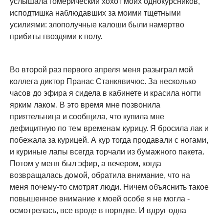
услышала гомерический хохот моих однокурсников,
исподтишка наблюдавших за моими тщетными
усилиями: злополучные калоши были намертво
прибиты гвоздями к полу.
Во второй раз первого апреля меня разыграл мой
коллега диктор Пранас Станкявичюс. За несколько
часов до эфира я сидела в кабинете и красила ногти
ярким лаком. В это время мне позвонила
приятельница и сообщила, что купила мне
дефицитную по тем временам курицу. Я бросила лак и
побежала за курицей. А кур тогда продавали с ногами,
и куриные лапы всегда торчали из бумажного пакета.
Потом у меня был эфир, а вечером, когда
возвращалась домой, обратила внимание, что на
меня почему-то смотрят люди. Ничем объяснить такое
повышенное внимание к моей особе я не могла -
осмотрелась, все вроде в порядке. И вдруг одна