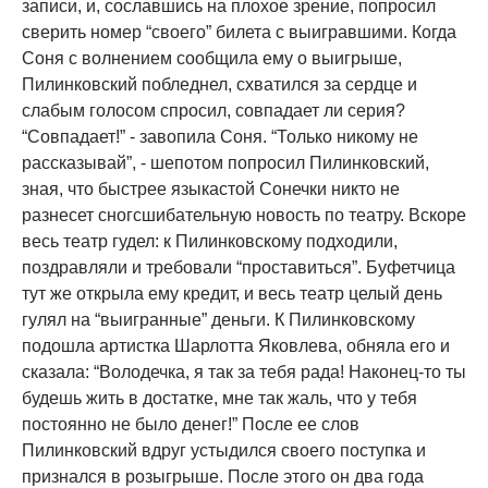
записи, и, сославшись на плохое зрение, попросил
сверить номер “своего” билета с выигравшими. Когда
Соня с волнением сообщила ему о выигрыше,
Пилинковский побледнел, схватился за сердце и
слабым голосом спросил, совпадает ли серия?
“Совпадает!” - завопила Соня. “Только никому не
рассказывай”, - шепотом попросил Пилинковский,
зная, что быстрее языкастой Сонечки никто не
разнесет сногсшибательную новость по театру. Вскоре
весь театр гудел: к Пилинковскому подходили,
поздравляли и требовали “проставиться”. Буфетчица
тут же открыла ему кредит, и весь театр целый день
гулял на “выигранные” деньги. К Пилинковскому
подошла артистка Шарлотта Яковлева, обняла его и
сказала: “Володечка, я так за тебя рада! Наконец-то ты
будешь жить в достатке, мне так жаль, что у тебя
постоянно не было денег!” После ее слов
Пилинковский вдруг устыдился своего поступка и
признался в розыгрыше. После этого он два года