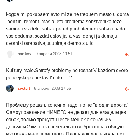
kogda mi pokupaem avto mi ze ne trebuem mesto u doma
,benzin ,remont ,masla, eto problema sobstvenika toze
samoe i vladelci sobak pered priobriteniem sobaki nado
vse obdumat,sozdat uslovija. a vasi dengi ja dumaju
dvorniki otrabativajut ubiraja dermo s ulic.
sarikov
9 апреля 2008 19:51
Kul'tury malo.Shtrafy problemy ne reshat.V kazdom dvore
policejskogo postavit' chto li...?
svetvit
9 апреля 2008 17:55
Проблему решать конечно надо, но не "в одни ворота"
Самоуправление НИЧЕГО не делает для владельцев
собак, только требует. Нести мешок с собачьим
дерьмом 2 км. пока нелегально выбросишь в общую
мусорку - мало приятного. Площадок для выгула нет.