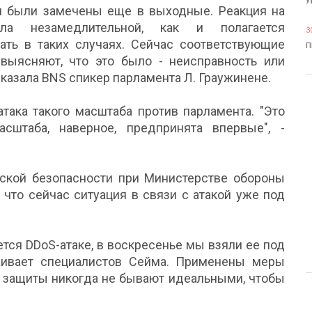
У
и были замечены еще в выходные. Реакция на
ла незамедлительной, как и полагается
3
вать в таких случаях. Сейчас соответствующие
П
выясняют, что это было - неисправность или
- сказала BNS спикер парламента Л. Граужинене.
атака такого масштаба против парламента. "Это
асштаба, наверное, предпринята впервые", -
еской безопасности при Министерстве обороны
 что сейчас ситуация в связи с атакой уже под
ется DDoS-атаке, в воскресенье мы взяли ее под
раивает специалистов Сейма. Применены меры
ы защиты никогда не бывают идеальными, чтобы