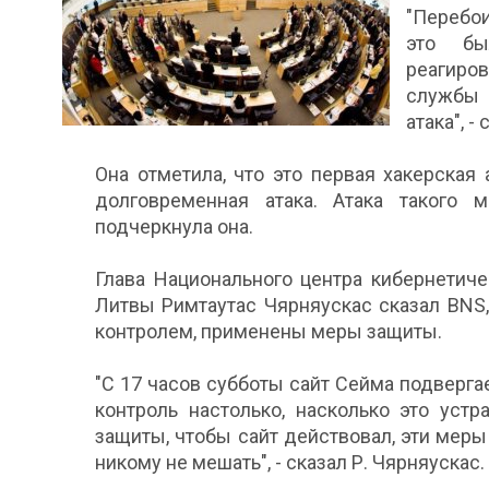
"Перебо
это бы
реагиро
службы 
атака", 
Она отметила, что это первая хакерская 
долговременная атака. Атака такого м
подчеркнула она.
Глава Национального центра кибернетич
Литвы Римтаутас Чярняускас сказал BNS,
контролем, применены меры защиты.
"С 17 часов субботы сайт Сейма подверга
контроль настолько, насколько это уст
защиты, чтобы сайт действовал, эти мер
никому не мешать", - сказал Р. Чярняускас.