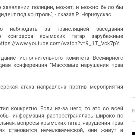
ло заявлении полиции, может, и можно было бы
идент под контроль", - сказал Р. Чярняускас.
то наблюдать за трансляцией заседания
го конгресса крымских татар зарубежные
 https://www.youtube.com/watch?v=9_1T_Vok7pY.
дание исполнительного комитета Всемирного
дная конференция "Массовые нарушения прав
ерская атака направлена против мероприятия
тия конкретно. Если из-за него, то это со всей
F
тобы информация распространялась широко по
альная: вопросы крымских татар, нарушения прав
ях становится нечеловеческой, они живут в