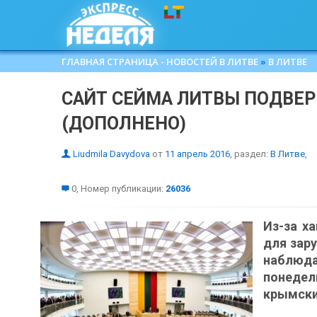
ГЛАВНАЯ СТРАНИЦА - НОВОСТЕЙ В ЛИТВЕ
»
В ЛИТВЕ
САЙТ CЕЙМА ЛИТВЫ ПОДВЕР
(ДОПОЛНЕНО)
Liudmila Davydova
от
11 апрель 2016
, раздел:
В Литве
,
0, Номер публикации:
26036
Из-за х
для зар
наблю
понедел
крымски