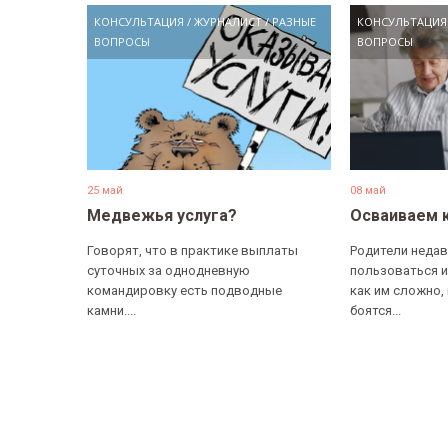
КОНСУЛЬТАЦИЯ
/
ЖУРНАЛИСТ
/
РАЗНЫЕ
КОНСУЛЬТАЦИЯ
ВОПРОСЫ
ВОПРОСЫ
25 май
08 май
Медвежья услуга?
Осваиваем 
Говорят, что в практике выплаты
Родители недав
суточных за однодневную
пользоваться и
командировку есть подводные
как им сложно,
камни....
боятся...