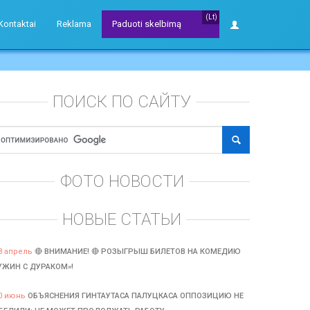
(Lt)
Kontaktai
Reklama
Paduoti skelbimą
ПОИСК ПО САЙТУ
ФОТО НОВОСТИ
НОВЫЕ СТАТЬИ
3 апрель
🔴 ВНИМАНИЕ! 🔴 РОЗЫГРЫШ БИЛЕТОВ НА КОМЕДИЮ
УЖИН С ДУРАКОМ»!
0 июнь
ОБЪЯСНЕНИЯ ГИНТАУТАСА ПАЛУЦКАСА ОППОЗИЦИЮ НЕ