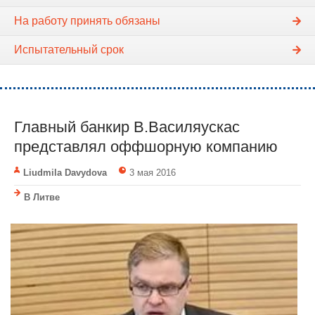
На работу принять обязаны
Испытательный срок
Главный банкир В.Василяускас
представлял оффшорную компанию
Liudmila Davydova
3 мая 2016
В Литве