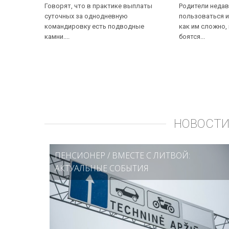
Говорят, что в практике выплаты
Родители недав
суточных за однодневную
пользоваться и
командировку есть подводные
как им сложно,
камни....
боятся...
НОВОСТИ
ПЕНСИОНЕР
/
ВМЕСТЕ С ЛИТВОЙ:
АКТУАЛЬНЫЕ СОБЫТИЯ