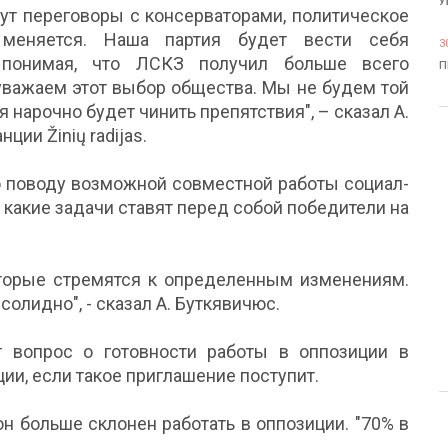
У
дут переговоры с консерваторами, политическое
меняется. Наша партия будет вести себя
3
, понимая, что ЛСКЗ получил больше всего
П
 уважаем этот выбор общества. Мы не будем той
я нарочно будет чинить препятствия", – сказал А.
ции Žinių radijas.
по поводу возможной совместной работы социал-
 какие задачи ставят перед собой победители на
торые стремятся к определенным изменениям.
олидно", - сказал А. Буткявичюс.
 вопрос о готовности работы в оппозиции в
ии, если такое приглашение поступит.
он больше склонен работать в оппозиции. "70% в