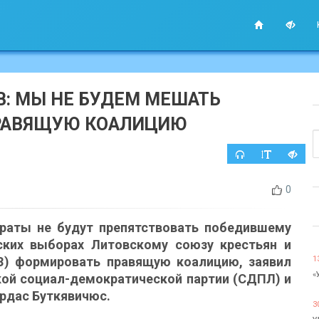
: МЫ НЕ БУДЕМ МЕШАТЬ
ПРАВЯЩУЮ КОАЛИЦИЮ
0
раты не будут препятствовать победившему
ских выборах Литовскому союзу крестьян и
З) формировать правящую коалицию, заявил
1
«
ой социал-демократической партии (СДПЛ) и
рдас Буткявичюс.
3