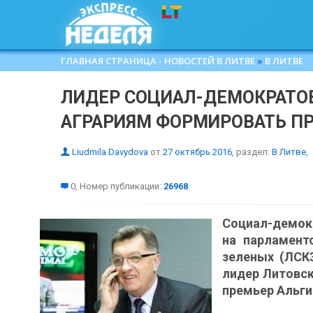
ГЛАВНАЯ СТРАНИЦА - НОВОСТЕЙ В ЛИТВЕ
»
В ЛИТВЕ
ЛИДЕР СОЦИАЛ-ДЕМОКРАТОВ
АГРАРИЯМ ФОРМИРОВАТЬ 
Liudmila Davydova
от
27 октябрь 2016
, раздел:
В Литве
,
0, Номер публикации:
26968
Социал-демок
на парламент
зеленых (ЛСК
лидер Литовск
премьер Альги