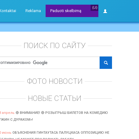
(Lt)
Kontaktai
Reklama
Paduoti skelbimą
ПОИСК ПО САЙТУ
ФОТО НОВОСТИ
НОВЫЕ СТАТЬИ
3 апрель
🔴 ВНИМАНИЕ! 🔴 РОЗЫГРЫШ БИЛЕТОВ НА КОМЕДИЮ
УЖИН С ДУРАКОМ»!
0 июнь
ОБЪЯСНЕНИЯ ГИНТАУТАСА ПАЛУЦКАСА ОППОЗИЦИЮ НЕ