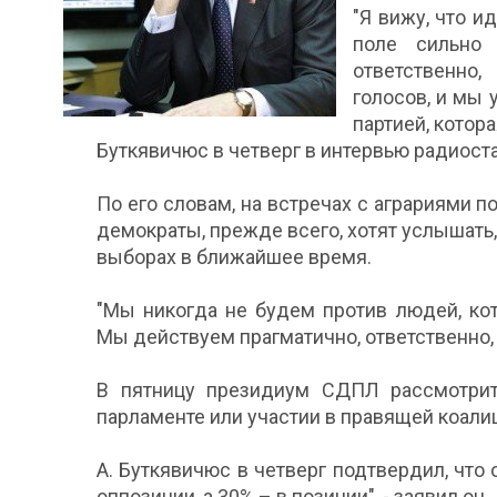
"Я вижу, что и
поле сильно 
ответственно
голосов, и мы
партией, котора
Буткявичюс в четверг в интервью радиостан
По его словам, на встречах с аграриями 
демократы, прежде всего, хотят услышать,
выборах в ближайшее время.
"Мы никогда не будем против людей, ко
Мы действуем прагматично, ответственно, с
В пятницу президиум СДПЛ рассмотрит
парламенте или участии в правящей коалиц
А. Буткявичюс в четверг подтвердил, что 
оппозиции, а 30% – в позиции", - заявил он.