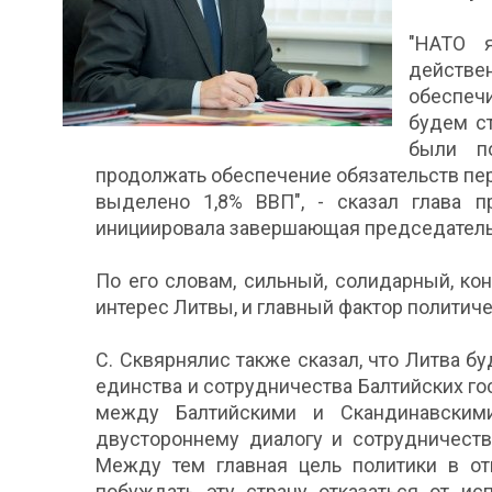
"НАТО 
действ
обеспеч
будем с
были п
продолжать обеспечение обязательств пер
выделено 1,8% ВВП", - сказал глава п
инициировала завершающая председательс
По его словам, сильный, солидарный, к
интерес Литвы, и главный фактор политиче
С. Сквярнялис также сказал, что Литва б
единства и сотрудничества Балтийских го
между Балтийскими и Скандинавскими
двустороннему диалогу и сотрудничест
Между тем главная цель политики в от
побуждать эту страну отказаться от ис