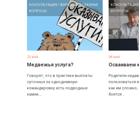
КОНСУЛЬТАЦИЯ
/
ЖУРНАЛИСТ
/
РАЗНЫЕ
КОНСУЛЬТАЦИЯ
ВОПРОСЫ
ВОПРОСЫ
25 май
08 май
Медвежья услуга?
Осваиваем 
Говорят, что в практике выплаты
Родители недав
суточных за однодневную
пользоваться и
командировку есть подводные
как им сложно,
камни....
боятся...