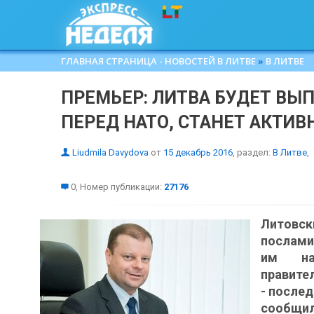
ГЛАВНАЯ СТРАНИЦА - НОВОСТЕЙ В ЛИТВЕ
»
В ЛИТВЕ
ПРЕМЬЕР: ЛИТВА БУДЕТ ВЫ
ПЕРЕД НАТО, СТАНЕТ АКТИВН
Liudmila Davydova
от
15 декабрь 2016
, раздел:
В Литве
,
0, Номер публикации:
27176
Литовск
послами
им на
правител
- после
сообщил