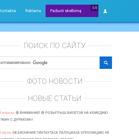
(Lt)
Kontaktai
Reklama
Paduoti skelbimą
ПОИСК ПО САЙТУ
ФОТО НОВОСТИ
НОВЫЕ СТАТЬИ
3 апрель
🔴 ВНИМАНИЕ! 🔴 РОЗЫГРЫШ БИЛЕТОВ НА КОМЕДИЮ
УЖИН С ДУРАКОМ»!
0 июнь
ОБЪЯСНЕНИЯ ГИНТАУТАСА ПАЛУЦКАСА ОППОЗИЦИЮ НЕ