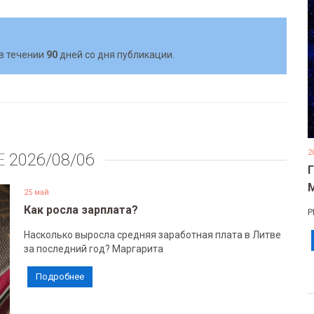
в течении
90
дней со дня публикации.
2
Е
2026/08/06
25 май
Как росла зарплата?
Р
Насколько выросла средняя заработная плата в Литве
за последний год? Маргарита
Подробнее