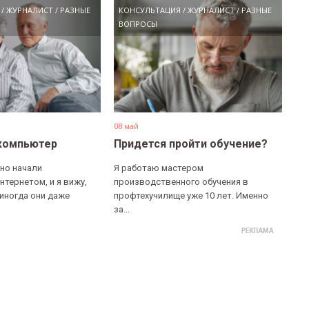
/
ЖУРНАЛИСТ
/
РАЗНЫЕ
КОНСУЛЬТАЦИЯ
/
ЖУРНАЛИСТ
/
РАЗНЫЕ
ВОПРОСЫ
08 май
компьютер
Придется пройти обучение?
но начали
Я работаю мастером
нтернетом, и я вижу,
производственного обучения в
 иногда они даже
профтехучилище уже 10 лет. Именно
за...