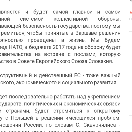
У
является и будет самой главной и самой
3
енной системой коллективной обороны,
П
ивающей безопасность государства, поэтому мы
тремиться, чтобы принятые в Варшаве решения
олностью проведены в жизнь. Мы будем
ед НАТО, в бюджете 2017 года на оборону будет
равительства на встрече с послами, которую
тво в Совете Европейского Союза Словакия.
онструктивный и действенный ЕС - тоже важный
ского, экономического и социального развития.
удет последовательно работать над укреплением
сударств, политических и экономических связей
 странами, будет стремиться к открытому
ву с Польшей в решении имеющихся проблем.
ношении России, по словам С. Сквярнялиса -
пользования силы, военной агрессии и других