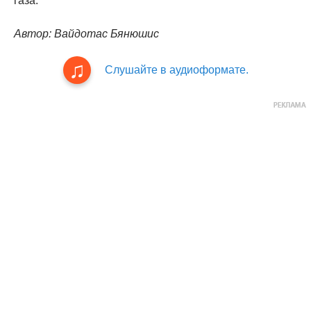
газа.
Автор: Вайдотас Бянюшис
Слушайте в аудиоформате.