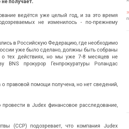
 не получает.
У
3
ование ведётся уже целый год, и за это время
П
одозреваемых не изменилось - по-прежнему
тились в Российскую Федерацию, где необходимо
 России уже было сделано, должны быть собраны
о тех действиях, но мы уже 7-8 месяцев не
тву BNS прокурор Генпрокуратуры Роландас
а о правовой помощи получена, но нет сведений,
о провести в Judex финансовое расследование,
твы (ССР) подозревает, что компания Judex