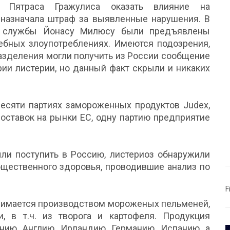
а Пятраса Гражулиса оказать влияние на
 назначала штраф за выявленные нарушения. В
е службы Йонасу Милюсу были предъявлены
ебных злоупотреблениях. Имеются подозрения,
азделения могли получить из России сообщение
рии листерии, но данный факт скрыли и никаких
десяти партиях замороженных продуктов Judex,
оставок на рынки ЕС, одну партию предприятие
ли поступить в Россию, листериоз обнаружили
бщественного здоровья, проводившие анализ по
F
анимается производством мороженых пельменей,
, в т.ч. из творога и картофеля. Продукция
нию, Англию, Ирландию, Германию, Испанию, а