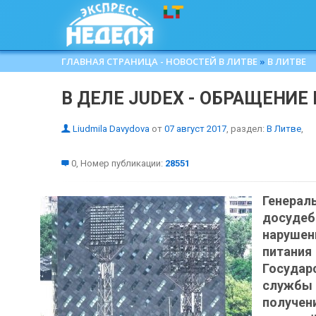
ГЛАВНАЯ СТРАНИЦА - НОВОСТЕЙ В ЛИТВЕ
»
В ЛИТВЕ
В ДЕЛЕ JUDEX - ОБРАЩЕНИЕ
Liudmila Davydova
от
07 август 2017
, раздел:
В Литве
,
0, Номер публикации:
28551
Генера
досудеб
наруше
питан
Государ
службы
получен