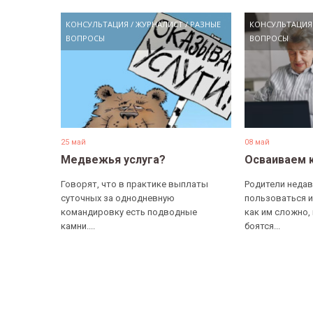
КОНСУЛЬТАЦИЯ
/
ЖУРНАЛИСТ
/
РАЗНЫЕ
КОНСУЛЬТАЦИЯ
ВОПРОСЫ
ВОПРОСЫ
25 май
08 май
Медвежья услуга?
Осваиваем 
Говорят, что в практике выплаты
Родители недав
суточных за однодневную
пользоваться и
командировку есть подводные
как им сложно,
камни....
боятся...