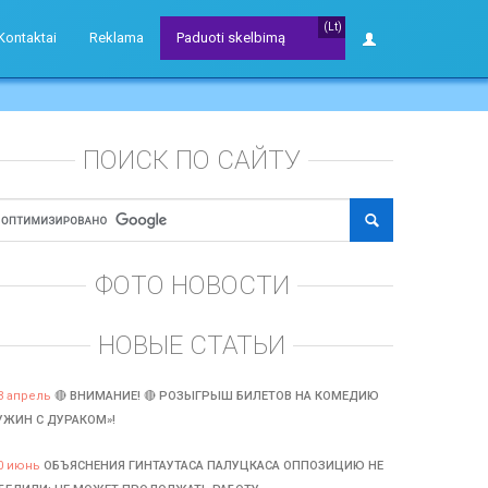
(Lt)
Kontaktai
Reklama
Paduoti skelbimą
ПОИСК ПО САЙТУ
ФОТО НОВОСТИ
НОВЫЕ СТАТЬИ
3 апрель
🔴 ВНИМАНИЕ! 🔴 РОЗЫГРЫШ БИЛЕТОВ НА КОМЕДИЮ
УЖИН С ДУРАКОМ»!
0 июнь
ОБЪЯСНЕНИЯ ГИНТАУТАСА ПАЛУЦКАСА ОППОЗИЦИЮ НЕ