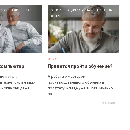
/
ЖУРНАЛИСТ
/
РАЗНЫЕ
КОНСУЛЬТАЦИЯ
/
ЖУРНАЛИСТ
/
РАЗНЫЕ
ВОПРОСЫ
08 май
компьютер
Придется пройти обучение?
но начали
Я работаю мастером
нтернетом, и я вижу,
производственного обучения в
 иногда они даже
профтехучилище уже 10 лет. Именно
за...