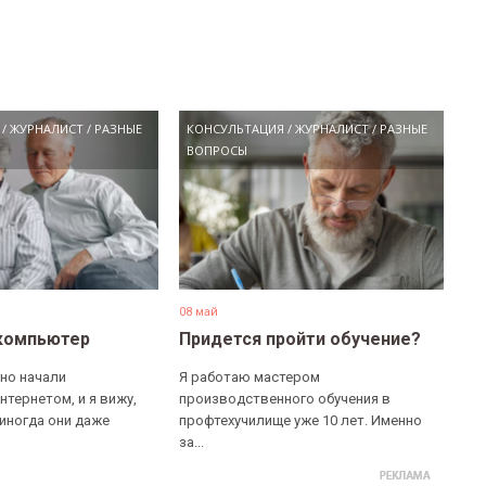
/
ЖУРНАЛИСТ
/
РАЗНЫЕ
КОНСУЛЬТАЦИЯ
/
ЖУРНАЛИСТ
/
РАЗНЫЕ
ВОПРОСЫ
08 май
компьютер
Придется пройти обучение?
но начали
Я работаю мастером
нтернетом, и я вижу,
производственного обучения в
 иногда они даже
профтехучилище уже 10 лет. Именно
за...