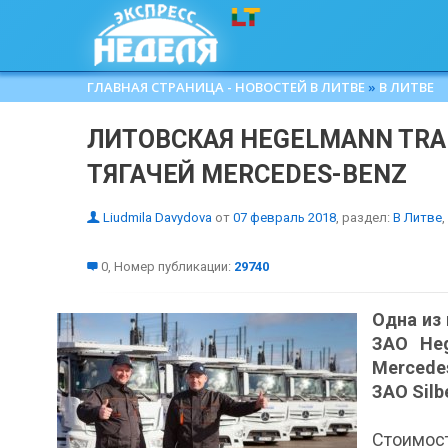
ГЛАВНАЯ СТРАНИЦА - НОВОСТЕЙ В ЛИТВЕ
»
В ЛИТВЕ
ЛИТОВСКАЯ HEGELMANN TRA
ТЯГАЧЕЙ MERCEDES-BENZ
Liudmila Davydova
от
07 февраль 2018
, раздел:
В Литве
,
0, Номер публикации:
29740
Одна из
ЗАО Heg
Mercede
ЗАО Sil
Стоимост