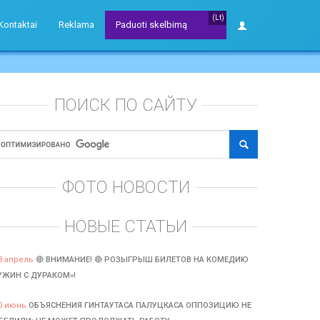
(Lt)
Kontaktai
Reklama
Paduoti skelbimą
ПОИСК ПО САЙТУ
ФОТО НОВОСТИ
НОВЫЕ СТАТЬИ
3 апрель
🔴 ВНИМАНИЕ! 🔴 РОЗЫГРЫШ БИЛЕТОВ НА КОМЕДИЮ
УЖИН С ДУРАКОМ»!
0 июнь
ОБЪЯСНЕНИЯ ГИНТАУТАСА ПАЛУЦКАСА ОППОЗИЦИЮ НЕ