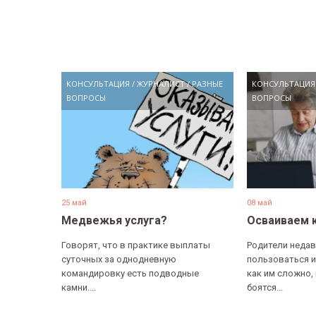
КОНСУЛЬТАЦИЯ
/
ЖУРНАЛИСТ
/
РАЗНЫЕ
КОНСУЛЬТАЦИЯ
ВОПРОСЫ
ВОПРОСЫ
25 май
08 май
Медвежья услуга?
Осваиваем 
Говорят, что в практике выплаты
Родители недав
суточных за однодневную
пользоваться и
командировку есть подводные
как им сложно,
камни....
боятся...