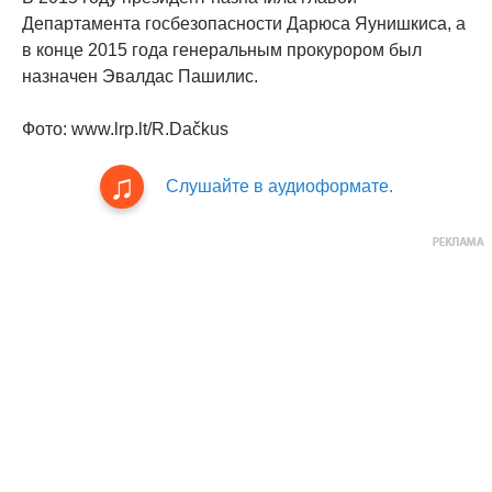
Департамента госбезопасности Дарюса Яунишкиса, а
в конце 2015 года генеральным прокурором был
назначен Эвалдас Пашилис.
Фото: www.lrp.lt/R.Dačkus
Слушайте в аудиоформате.