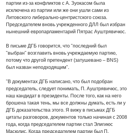
партии из-за конфликтов с А. Зуокасом была
исключена из партии или же они ушли сами из
Литовского либерально-центристского союза.
Председателем вновь учрежденного ДЛЛ был избран
нынешний европарламентарий Пятрас Ауштрявичюс.
В письме ДГБ говорится, что "последний был
"выбран" возглавить вновь учреждаемую партию,
потому что другой претендент (затушевано – BNS)
был назван неподходящим".
"В документах ДГБ написано, что был подобран
председатель, следует понимать, П. Ауштрявичюс, это
наш кандидат в президенты. После того, как на него
брошена такая тень, мы все должны думать, есть ли у
ДГБ доказательства этого. Я вижу в письмах ДГБ
цитаты разговоров, документов только начиная с 2008
года, когда председателем партии стал Элигиюс
Масюлис. Когда председателем партии был П.