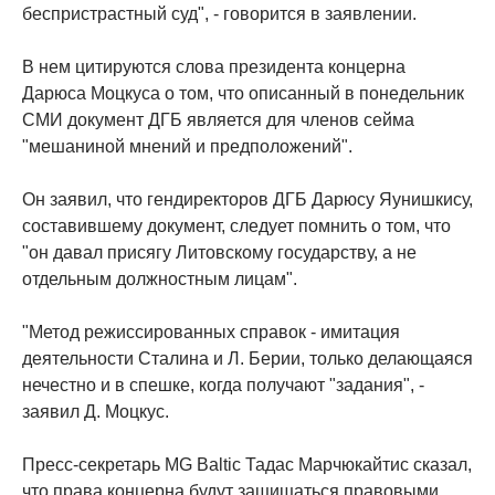
беспристрастный суд", - говорится в заявлении.
В нем цитируются слова президента концерна
Дарюса Моцкуса о том, что описанный в понедельник
СМИ документ ДГБ является для членов сейма
"мешаниной мнений и предположений".
Он заявил, что гендиректоров ДГБ Дарюсу Яунишкису,
составившему документ, следует помнить о том, что
"он давал присягу Литовскому государству, а не
отдельным должностным лицам".
"Метод режиссированных справок - имитация
деятельности Сталина и Л. Берии, только делающаяся
нечестно и в спешке, когда получают "задания", -
заявил Д. Моцкус.
Пресс-секретарь MG Baltic Тадас Марчюкайтис сказал,
что права концерна будут защищаться правовыми