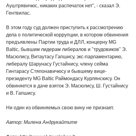
Ауштрявичюс, никаких распечаток нет", - сказал Э.
Гентвилас.
В этом году суд должен приступить к рассмотрению
дела о политической коррупции, в котором обвинения
предъявлены Партии труда и ДЛЛ, концерну MG
Baltic, бывшим лидерам либералов и "трудовиков" Э.
Масюлису, Витаутасу Гапшису, экс-парламентарию,
либералу Шарунасу Густайнису, члену сейма
Гинтарасу Стяпонавичюсу и бывшему вице-
президенту MG Baltic Раймондасу Курлянскису. Он
обвиняется в даче взяток Э. Масюлису, Ш. Густайнису
и В. Гапшису.
Ни один из обвиняемых свою вину не признает.
Автор: Милена Андрукайтите