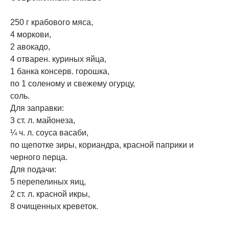
250 г крабового мяса,
4 моркови,
2 авокадо,
4 отварен. куриных яйца,
1 банка консерв. горошка,
по 1 соленому и свежему огурцу,
соль.
Для заправки:
3 ст. л. майонеза,
¼ ч. л. соуса васаби,
по щепотке зиры, кориандра, красной паприки и
черного перца.
Для подачи:
5 перепелиных яиц,
2 ст. л. красной икры,
8 очищенных креветок.