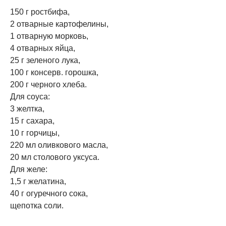
150 г ростбифа,
2 отварные картофелины,
1 отварную морковь,
4 отварных яйца,
25 г зеленого лука,
100 г консерв. горошка,
200 г черного хлеба.
Для соуса:
3 желтка,
15 г сахара,
10 г горчицы,
220 мл оливкового масла,
20 мл столового уксуса.
Для желе:
1,5 г желатина,
40 г огуречного сока,
щепотка соли.