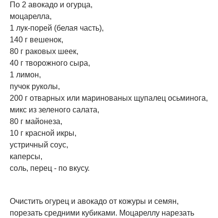
По 2 авокадо и огурца,
моцарелла,
1 лук-порей (белая часть),
140 г вешенок,
80 г раковых шеек,
40 г творожного сыра,
1 лимон,
пучок руколы,
200 г отварных или маринованых щупалец осьминога,
микс из зеленого салата,
80 г майонеза,
10 г красной икры,
устричный соус,
каперсы,
соль, перец - по вкусу.
Очистить огурец и авокадо от кожуры и семян,
порезать средними кубиками. Моцареллу нарезать