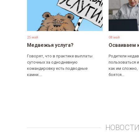
25 май
08 май
Медвежья услуга?
Осваиваем 
Говорят, что в практике выплаты
Родители недав
суточных за однодневную
пользоваться и
командировку есть подводные
как им сложно,
камни....
боятся...
НОВОСТИ