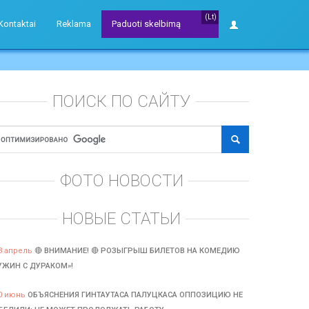
(Lt)
Kontaktai
Reklama
Paduoti skelbimą
ПОИСК ПО САЙТУ
ФОТО НОВОСТИ
НОВЫЕ СТАТЬИ
3 апрель
🔴 ВНИМАНИЕ! 🔴 РОЗЫГРЫШ БИЛЕТОВ НА КОМЕДИЮ
УЖИН С ДУРАКОМ»!
0 июнь
ОБЪЯСНЕНИЯ ГИНТАУТАСА ПАЛУЦКАСА ОППОЗИЦИЮ НЕ