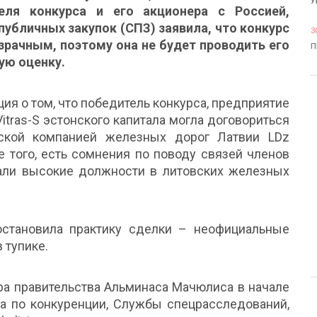
У
еля конкурса и его акционера с Россией,
публичных закупок (СПЗ) заявила, что конкурс
3
зрачным, поэтому она не будет проводить его
П
ую оценку.
ия о том, что победитель конкурса, предприятие
itras-S эстонского капитала могла договориться
ской компанией железных дорог Латвии LDz
оме того, есть сомнения по поводу связей членов
имали высокие должности в литовских железных
становила практику сделки – неофициальные
 тупике.
ра правительства Альминаса Мачюлиса в начале
а по конкуренции, Службы спецрасследований,