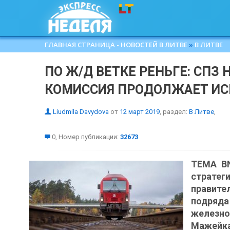
ГЛАВНАЯ СТРАНИЦА - НОВОСТЕЙ В ЛИТВЕ
»
В ЛИТВЕ
ПО Ж/Д ВЕТКЕ РЕНЬГЕ: СПЗ
КОМИССИЯ ПРОДОЛЖАЕТ ИС
Liudmila Davydova
от
12 март 2019
, раздел:
В Литве
,
0, Номер публикации:
32673
ТЕМА BN
страт
правите
подря
железно
Мажейка