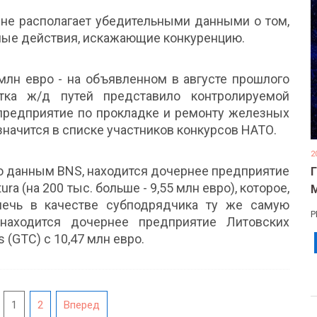
то не располагает убедительными данными о том,
ные действия, искажающие конкуренцию.
млн евро - на объявленном в августе прошлого
тка ж/д путей представило контролируемой
l предприятие по прокладке и ремонту железных
а значится в списке участников конкурсов НАТО.
2
по данным BNS, находится дочернее предприятие
ra (на 200 тыс. больше - 9,55 млн евро), которое,
лечь в качестве субподрядчика ту же самую
Р
 находится дочернее предприятие Литовских
s (GTC) с 10,47 млн евро.
1
2
Вперед