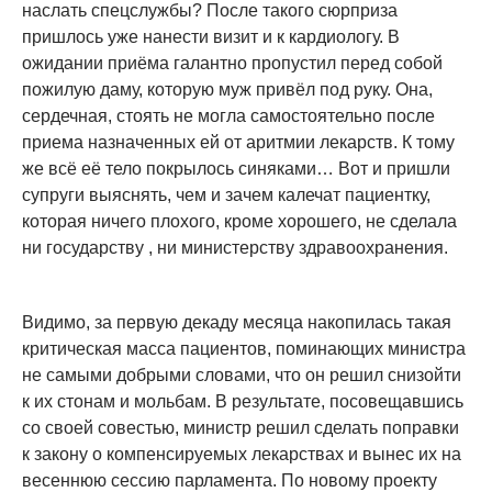
наслать спецслужбы? После такого сюрприза
пришлось уже нанести визит и к кардиологу. В
ожидании приёма галантно пропустил перед собой
пожилую даму, которую муж привёл под руку. Она,
сердечная, стоять не могла самостоятельно после
приема назначенных ей от аритмии лекарств. К тому
же всё её тело покрылось синяками… Вот и пришли
супруги выяснять, чем и зачем калечат пациентку,
которая ничего плохого, кроме хорошего, не сделала
ни государству , ни министерству здравоохранения.
Видимо, за первую декаду месяца накопилась такая
критическая масса пациентов, поминающих министра
не самыми добрыми словами, что он решил снизойти
к их стонам и мольбам. В результате, посовещавшись
со своей совестью, министр решил сделать поправки
к закону о компенсируемых лекарствах и вынес их на
весеннюю сессию парламента. По новому проекту