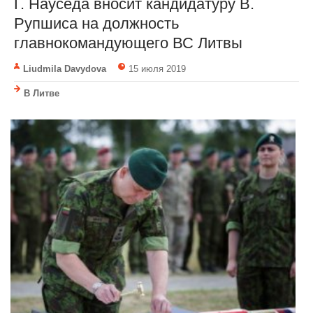
Г. Науседа вносит кандидатуру В.
Рупшиса на должность
главнокомандующего ВС Литвы
Liudmila Davydova
15 июля 2019
В Литве