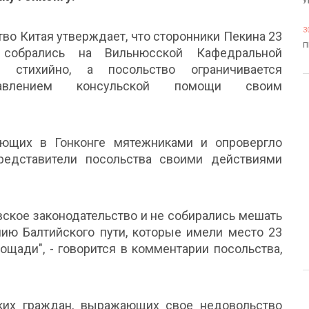
У
3
во Китая утверждает, что сторонники Пекина 23
П
 собрались на Вильнюсской Кафедральной
 стихийно, а посольство ограничивается
тавлением консульской помощи своим
ующих в Гонконге мятежниками и опровергло
едставители посольства своими действиями
вское законодательство и не собирались мешать
ю Балтийского пути, которые имели место 23
ощади", - говорится в комментарии посольства,
ких граждан, выражающих свое недовольство