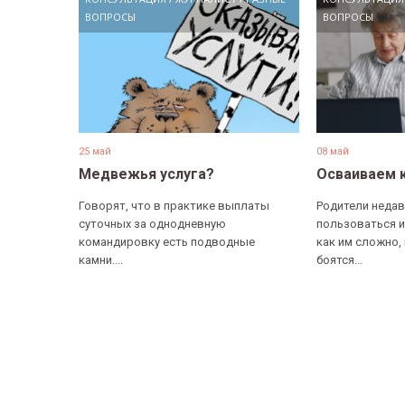
ВОПРОСЫ
ВОПРОСЫ
25 май
08 май
Медвежья услуга?
Осваиваем 
Говорят, что в практике выплаты
Родители недав
суточных за однодневную
пользоваться и
командировку есть подводные
как им сложно,
камни....
боятся...