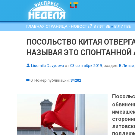
ГЛАВНАЯ СТРАНИЦА - НОВОСТЕЙ В ЛИТВЕ
»
В ЛИТВЕ
ПОСОЛЬСТВО КИТАЯ ОТВЕРГ
НАЗЫВАЯ ЭТО СПОНТАННОЙ
Liudmila Davydova
от
03 сентябрь 2019
, раздел:
В Литве
,
0, Номер публикации:
34202
Посоль
обвине
имевше
сторонн
литовск
поддерж