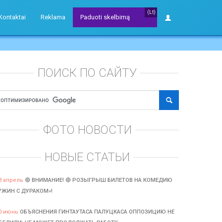
(Lt)
Kontaktai
Reklama
Paduoti skelbimą
ПОИСК ПО САЙТУ
ФОТО НОВОСТИ
НОВЫЕ СТАТЬИ
3 апрель
🔴 ВНИМАНИЕ! 🔴 РОЗЫГРЫШ БИЛЕТОВ НА КОМЕДИЮ
УЖИН С ДУРАКОМ»!
0 июнь
ОБЪЯСНЕНИЯ ГИНТАУТАСА ПАЛУЦКАСА ОППОЗИЦИЮ НЕ