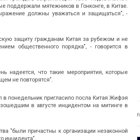
рые поддержали мятежников в Гонконге, в Китае.
ыражение должны уважаться и защищаться", -
ьскую защиту гражданам Китая за рубежом и не
нием общественного порядка", - говорится в
ень надеется, что такие мероприятия, которые
щем не повторятся".
л в понедельник пригласило посла Китая Жифэя
изошедшим в августе инцидентом на митинге в
F
ства "были причастны к организации незаконной
о инцидента".