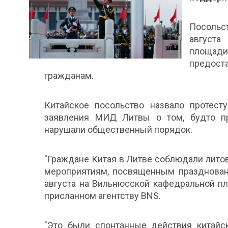
Посольст
августа
площади
предос
гражданам.
Китайское посольство назвало протест
заявления МИД Литвы о том, будто пр
нарушали общественный порядок.
"Граждане Китая в Литве соблюдали лито
мероприятиям, посвященным праздновани
августа на Вильнюсской кафедральной пл
присланном агентству BNS.
"Это были спонтанные действия китайс