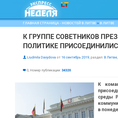
ГЛАВНАЯ СТРАНИЦА - НОВОСТЕЙ В ЛИТВЕ
»
В ЛИТВЕ
К ГРУППЕ СОВЕТНИКОВ ПРЕ
ПОЛИТИКЕ ПРИСОЕДИНИЛИС
Liudmila Davydova
от
16 сентябрь 2019
, раздел:
В Литве
,
0, Номер публикации:
34320
К кома
присоед
среды Р
коммуни
в понеде