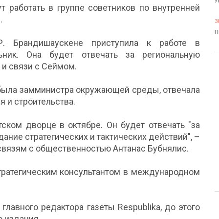
У
т работать в группе советников по внутренней
.
3
П
. Брандишаускене приступила к работе в
ьник. Она будет отвечать за региональную
 и связи с Cеймом.
 была замминистра окружающей среды, отвечала
я и строительства.
тском дворце в октябре. Он будет отвечать "за
дание стратегических и тактических действий", –
связям с общественностью Антанас Бубнялис.
стратегическим консультантом в международном
главного редактора газеты Respublika, до этого
о издания.