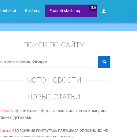
(Lt)
Kontaktai
Reklama
Paduoti skelbimą
ПОИСК ПО САЙТУ
ФОТО НОВОСТИ
НОВЫЕ СТАТЬИ
3 апрель
🔴 ВНИМАНИЕ! 🔴 РОЗЫГРЫШ БИЛЕТОВ НА КОМЕДИЮ
УЖИН С ДУРАКОМ»!
0 июнь
ОБЪЯСНЕНИЯ ГИНТАУТАСА ПАЛУЦКАСА ОППОЗИЦИЮ НЕ