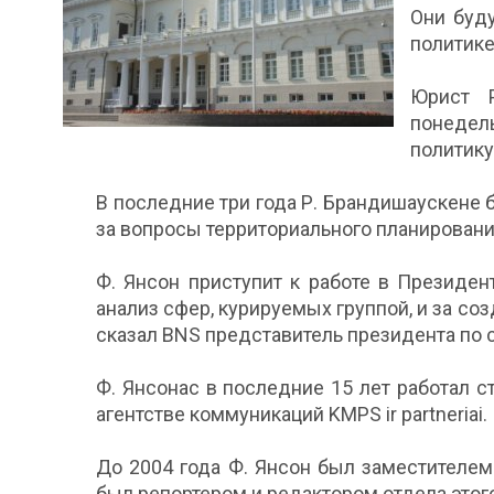
Они буду
политике
Юрист Р
понедел
политику
В последние три года Р. Брандишаускене
за вопросы территориального планировани
Ф. Янсон приступит к работе в Президен
анализ сфер, курируемых группой, и за соз
сказал BNS представитель президента по 
Ф. Янсонас в последние 15 лет работал 
агентстве коммуникаций KMPS ir partneriai.
До 2004 года Ф. Янсон был заместителем 
был репортером и редактором отдела этог