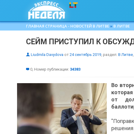
ГЛАВНАЯ СТРАНИЦА - НОВОСТЕЙ В ЛИТВЕ
»
В ЛИТВЕ
СЕЙМ ПРИСТУПИЛ К ОБСУЖД
Liudmila Davydova
от
24 сентябрь 2019
, раздел:
В Литве
,
0, Номер публикации:
34383
Во втор
которая
от дол
баллоти
"Поправ
решения 