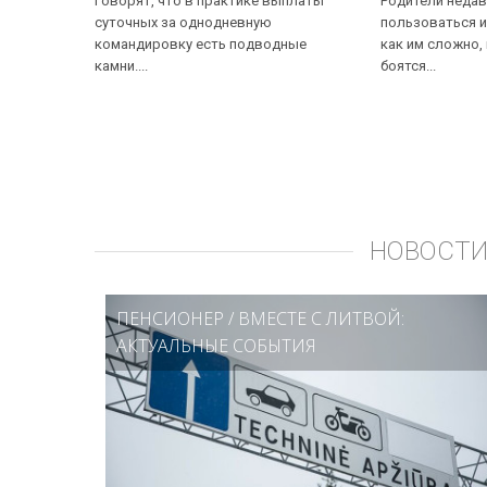
Говорят, что в практике выплаты
Родители недав
суточных за однодневную
пользоваться и
командировку есть подводные
как им сложно,
камни....
боятся...
НОВОСТИ
ПЕНСИОНЕР
/
ВМЕСТЕ С ЛИТВОЙ:
АКТУАЛЬНЫЕ СОБЫТИЯ