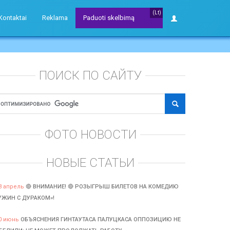
(Lt)
Kontaktai
Reklama
Paduoti skelbimą
ПОИСК ПО САЙТУ
ФОТО НОВОСТИ
НОВЫЕ СТАТЬИ
3 апрель
🔴 ВНИМАНИЕ! 🔴 РОЗЫГРЫШ БИЛЕТОВ НА КОМЕДИЮ
УЖИН С ДУРАКОМ»!
0 июнь
ОБЪЯСНЕНИЯ ГИНТАУТАСА ПАЛУЦКАСА ОППОЗИЦИЮ НЕ