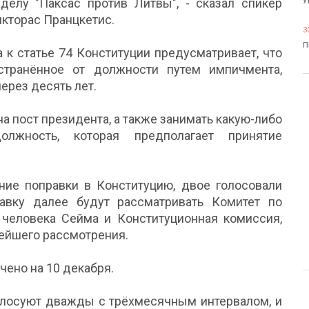
 делу "Паксас против Литвы", - сказал спикер
У
кторас Пранцкетис.
3
П
 к статье 74 Конституции предусматривает, что
тстранённое от должности путем импичмента,
ерез десять лет.
на пост президента, а также занимать какую-либо
лжность, которая предполагает принятие
ние поправки в Конституцию, двое голосовали
авку далее будут рассматривать Комитет по
человека Сейма и Конституционная комиссия,
нейшего рассмотрения.
ено на 10 декабря.
голосуют дважды с трёхмесячным интервалом, и