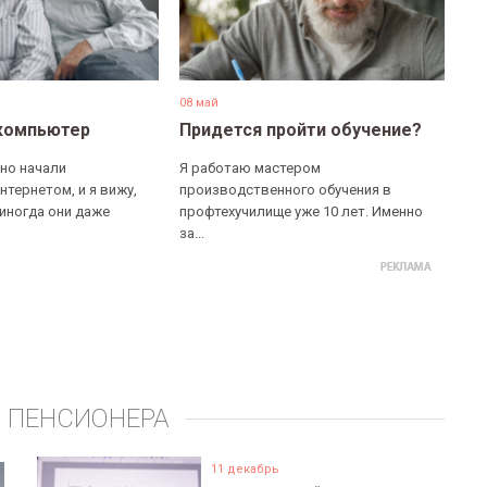
08 май
компьютер
Придется пройти обучение?
но начали
Я работаю мастером
нтернетом, и я вижу,
производственного обучения в
 иногда они даже
профтехучилище уже 10 лет. Именно
за...
 ПЕНСИОНЕРА
11 декабрь