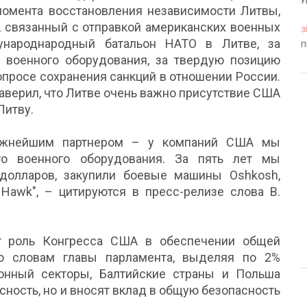
У
момента восстановления независимости Литвы,
, связанный с отправкой американских военных
3
народнародный батальон НАТО в Литве, за
П
и военного оборудования, за твердую позицию
просе сохранения санкций в отношении России.
аверил, что Литве очень важно присутствие США
Литву.
важнейшим партнером – у компаний США мы
го военного оборудования. За пять лет мы
долларов, закупили боевые машины Oshkosh,
 Hawk", – цитируются в пресс-релизе слова В.
ит роль Конгресса США в обеспечении общей
По словам главы парламента, выделяя по 2%
ронный секторы, Балтийские страны и Польша
сность, но и вносят вклад в общую безопасность