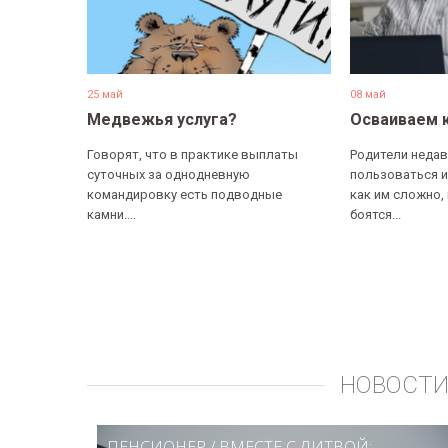
25 май
08 май
Медвежья услуга?
Осваиваем 
Говорят, что в практике выплаты
Родители недав
суточных за однодневную
пользоваться и
командировку есть подводные
как им сложно,
камни....
боятся...
НОВОСТИ
ПЕНСИОНЕР
/
ВМЕСТЕ С ЛИТВОЙ: