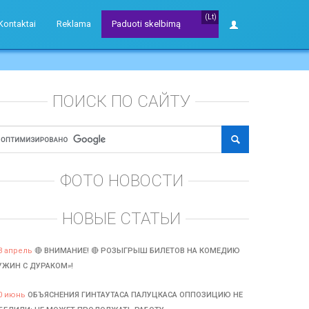
(Lt)
Kontaktai
Reklama
Paduoti skelbimą
ПОИСК ПО САЙТУ
ФОТО НОВОСТИ
НОВЫЕ СТАТЬИ
3 апрель
🔴 ВНИМАНИЕ! 🔴 РОЗЫГРЫШ БИЛЕТОВ НА КОМЕДИЮ
УЖИН С ДУРАКОМ»!
0 июнь
ОБЪЯСНЕНИЯ ГИНТАУТАСА ПАЛУЦКАСА ОППОЗИЦИЮ НЕ