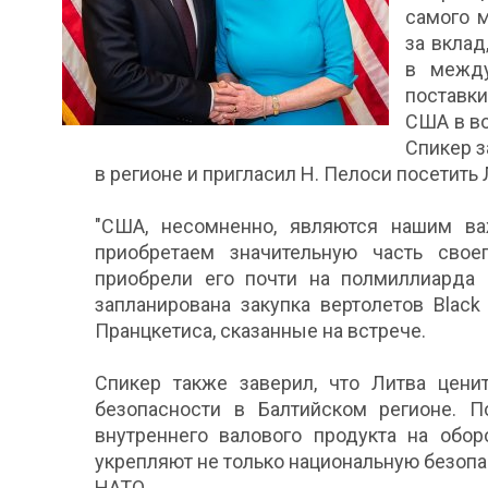
самого 
за вклад
в между
поставк
США в во
Спикер з
в регионе и пригласил Н. Пелоси посетить 
"США, несомненно, являются нашим 
приобретаем значительную часть свое
приобрели его почти на полмиллиарда 
запланирована закупка вертолетов Black
Пранцкетиса, сказанные на встрече.
Спикер также заверил, что Литва цен
безопасности в Балтийском регионе. 
внутреннего валового продукта на обо
укрепляют не только национальную безопа
НАТО.