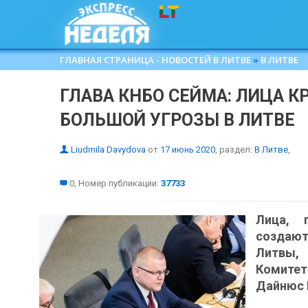
ГЛАВНАЯ СТРАНИЦА - НОВОСТЕЙ В ЛИТВЕ
»
В ЛИТВЕ
ГЛАВА КНБО СЕЙМА: ЛИЦА К
БОЛЬШОЙ УГРОЗЫ В ЛИТВЕ
Liudmila Davydova
от
17 июнь 2020
, раздел:
В Литве
,
0, Номер публикации:
37733
Лица, 
создают
Литвы,
Комите
Дайнюс 