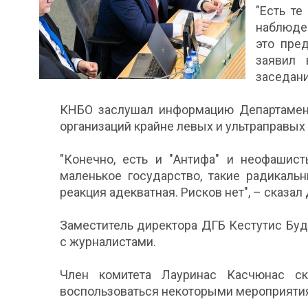
"Есть те
наблюден
это пре
заявил 
заседани
КНБО заслушал информацию Департамента
организаций крайне левых и ультраправых 
"Конечно, есть и "Антифа" и неофашис
маленькое государство, такие радикаль
реакция адекватная. Рисков нет", – сказал 
Заместитель директора ДГБ Кестутис Бу
с журналистами.
Член комитета Лауринас Касчюнас ск
воспользоваться некоторыми мероприяти