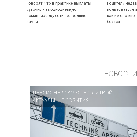
Говорят, что в практике выплаты
Родители недав
суточных за однодневную
пользоваться и
командировку есть подводные
как им сложно,
камни....
боятся...
НОВОСТИ
ПЕНСИОНЕР
/
ВМЕСТЕ С ЛИТВОЙ:
АКТУАЛЬНЫЕ СОБЫТИЯ