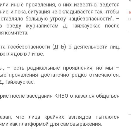
У
 или иные проявления, о них известно, ведется
ие, и пока, ситуация не складывается так, чтобы
3
дставляло большую угрозу нацбезопасности", –
П
в среду журналистам Д. Гайжаускас после
я комитета.
 госбезопасности (ДГБ) о деятельности лиц,
взглядов в Литве.
ты, – есть радикальные проявления, но мы –
ные проявления достаточно редко отмечаются,
Д. Гайжаускас.
дрис после заседания КНБО отказался общаться
азал, что лица крайних взглядов пытаются
ями как платформой для самовыражения.