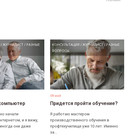
/
ЖУРНАЛИСТ
/
РАЗНЫЕ
КОНСУЛЬТАЦИЯ
/
ЖУРНАЛИСТ
/
РАЗНЫЕ
ВОПРОСЫ
08 май
компьютер
Придется пройти обучение?
но начали
Я работаю мастером
нтернетом, и я вижу,
производственного обучения в
 иногда они даже
профтехучилище уже 10 лет. Именно
за...