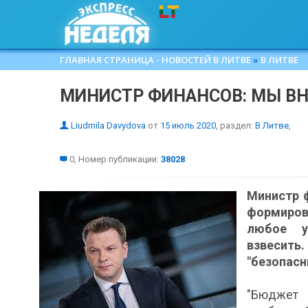
ГЛАВНАЯ СТРАНИЦА - НОВОСТЕЙ В ЛИТВЕ
»
В ЛИТВЕ
МИНИСТР ФИНАНСОВ: МЫ В
Liudmila Davydova
от
15 июль 2020
, раздел:
В Литве
,
0, Номер публикации:
38028
Министр 
формиров
любое у
взвесит
"безопасн
"Бюджет