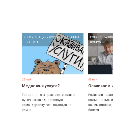
КОНСУЛЬТАЦИЯ
/
ЖУРНАЛИСТ
/
РАЗНЫЕ
КОНСУЛЬТАЦИЯ
ВОПРОСЫ
ВОПРОСЫ
25 май
08 май
Медвежья услуга?
Осваиваем 
Говорят, что в практике выплаты
Родители недав
суточных за однодневную
пользоваться и
командировку есть подводные
как им сложно,
камни....
боятся...