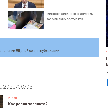
МИНИСТР ФИНАНСОВ: В 2019 ГОДУ
Й
200 МЛН ЕВРО ПОСТУПЯТ В
в течении
90
дней со дня публикации.
2
Р
Е
2026/08/08
25 май
Как росла зарплата?