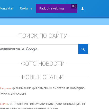
(Lt)
Kontaktai
Reklama
Paduoti skelbimą
ПОИСК ПО САЙТУ
ФОТО НОВОСТИ
НОВЫЕ СТАТЬИ
3 апрель
🔴 ВНИМАНИЕ! 🔴 РОЗЫГРЫШ БИЛЕТОВ НА КОМЕДИЮ
УЖИН С ДУРАКОМ»!
0 июнь
ОБЪЯСНЕНИЯ ГИНТАУТАСА ПАЛУЦКАСА ОППОЗИЦИЮ НЕ