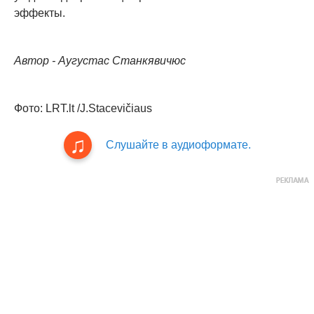
эффекты.
Автор - Аугустас Станкявичюс
Фото: LRT.lt /J.Stacevičiаus
Слушайте в аудиоформате.