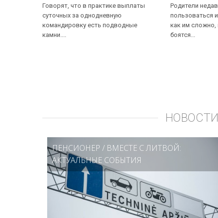
Говорят, что в практике выплаты
Родители недав
суточных за однодневную
пользоваться и
командировку есть подводные
как им сложно,
камни....
боятся...
НОВОСТИ
ПЕНСИОНЕР
/
ВМЕСТЕ С ЛИТВОЙ:
АКТУАЛЬНЫЕ СОБЫТИЯ