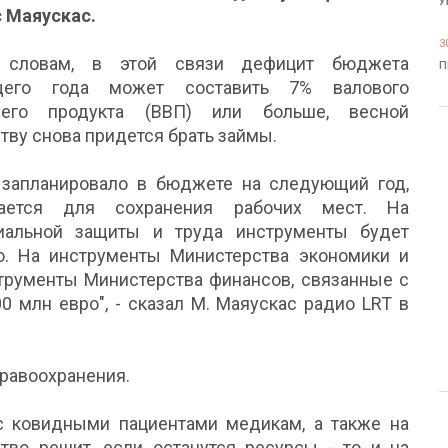
У
 Маяускас.
3
 словам, в этой связи дефицит бюджета
П
щего года может составить 7% валового
него продукта (ВВП) или больше, весной
тву снова придется брать займы.
 запланировало в бюджете на следующий год,
ается для сохранения рабочих мест. На
иальной защиты и труда инструменты будет
. На инструменты Министерства экономики и
струменты Министерства финансов, связанные с
0 млн евро", - сказал М. Маяускас радио LRT в
дравоохранения.
с ковидными пациентами медикам, а также на
ьство решит, если останутся ресурсы - то и на