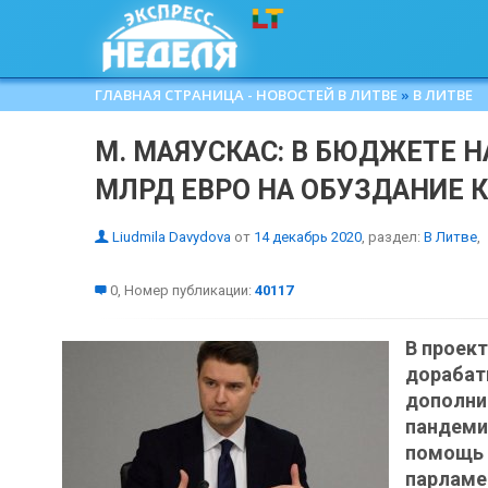
ГЛАВНАЯ СТРАНИЦА - НОВОСТЕЙ В ЛИТВЕ
»
В ЛИТВЕ
М. МАЯУСКАС: В БЮДЖЕТЕ 
МЛРД ЕВРО НА ОБУЗДАНИЕ 
Liudmila Davydova
от
14 декабрь 2020
, раздел:
В Литве
,
0, Номер публикации:
40117
В проек
дораба
дополни
пандеми
помощь 
парламе