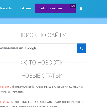
(Lt)
Kontaktai
Reklama
Paduoti skelbimą
ПОИСК ПО САЙТУ
ФОТО НОВОСТИ
НОВЫЕ СТАТЬИ
3 апрель
🔴 ВНИМАНИЕ! 🔴 РОЗЫГРЫШ БИЛЕТОВ НА КОМЕДИЮ
УЖИН С ДУРАКОМ»!
0 июнь
ОБЪЯСНЕНИЯ ГИНТАУТАСА ПАЛУЦКАСА ОППОЗИЦИЮ НЕ