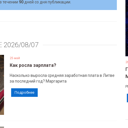
в течении
90
дней со дня публикации.
Е
2026/08/07
25 май
2
Как росла зарплата?
Насколько выросла средняя заработная плата в Литве
за последний год? Маргарита
Р
Подробнее