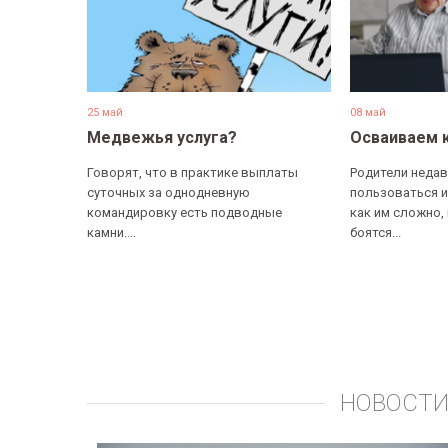
25 май
08 май
Медвежья услуга?
Осваиваем 
Говорят, что в практике выплаты
Родители недав
суточных за однодневную
пользоваться и
командировку есть подводные
как им сложно,
камни....
боятся...
НОВОСТИ