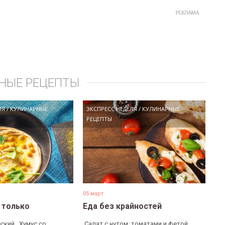
НЫЕ РЕЦЕПТЫ
ЛЯ
/
КУЛИНАРНЫЕ
ЭКСПРЕСС НЕДЕЛЯ
/
КУЛИНАРНЫЕ
РЕЦЕПТЫ
05 март
е только
Еда без крайностей
ский, ​ Хумус со
​ Салат с нутом, томатами и фетой. ​