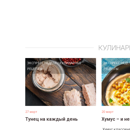
КУЛИНАР
ЭКСПРЕСС НЕДЕЛЯ
/
КУЛИНАРНЫЕ
ЭКСПРЕСС НЕДЕ
РЕЦЕПТЫ
РЕЦЕПТЫ
27 март
20 март
Тунец на каждый день
Хумус – и н
...
​ Хумус классиче