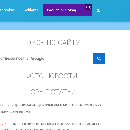
(Lt)
Kontaktai
Reklama
Paduoti skelbimą
ПОИСК ПО САЙТУ
ФОТО НОВОСТИ
НОВЫЕ СТАТЬИ
3 апрель
🔴 ВНИМАНИЕ! 🔴 РОЗЫГРЫШ БИЛЕТОВ НА КОМЕДИЮ
УЖИН С ДУРАКОМ»!
0 июнь
ОБЪЯСНЕНИЯ ГИНТАУТАСА ПАЛУЦКАСА ОППОЗИЦИЮ НЕ