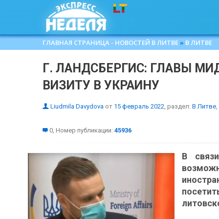
ГЛАВНАЯ СТРАНИЦА - НОВОСТЕЙ В ЛИТВЕ
»
В ЛИТВЕ
Г. ЛАНДСБЕРГИС: ГЛАВЫ МИ
ВИЗИТУ В УКРАИНУ
Liudmila Davydova
от
15 февраль 2022
, раздел:
В Литве
,
0, Номер публикации:
45936
В связ
возможн
иностр
посетит
литовск