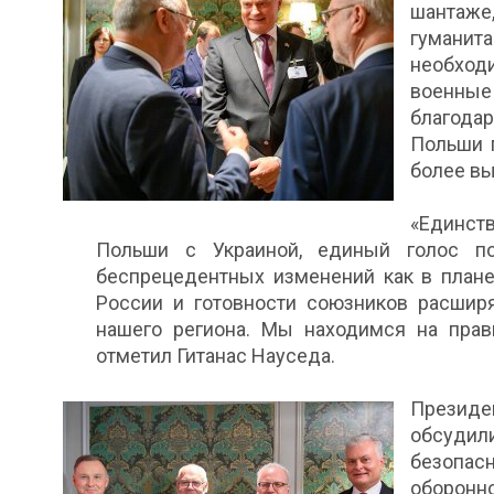
шантаже
гуманит
необходи
военные
благода
Польши 
более вы
«Единст
Польши с Украиной, единый голос по
беспрецедентных изменений как в плане
России и готовности союзников расширя
нашего региона. Мы находимся на прав
отметил Гитанас Науседа.
Президе
обсуди
безопа
оборонн