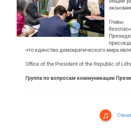
общий р
экономик
Главы 
безопасн
Президе
присоеди
что единство демократического мира явл
Office of the President of the Republic of Lit
Группа по вопросам коммуникации През
Слуша