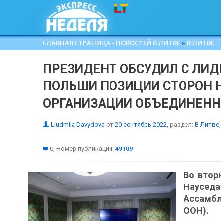
ГЛАВНАЯ СТРАНИЦА - НОВОСТЕЙ В ЛИТВЕ
»
В ЛИТВЕ
ПРЕЗИДЕНТ ОБСУДИЛ С ЛИД
ПОЛЬШИ ПОЗИЦИИ СТОРОН 
ОРГАНИЗАЦИИ ОБЪЕДИНЕНН
Liudmila Davydova
от
20 сентябрь 2022
, раздел:
В Литве
,
0, Номер публикации:
49109
Во втор
Науседа
Ассамб
ООН).