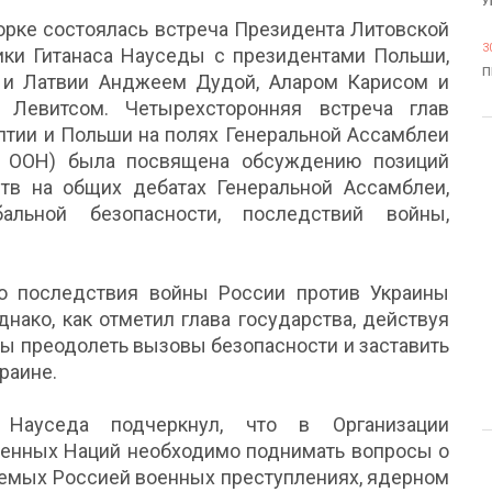
У
орке состоялась встреча Президента Литовской
3
ики Гитанаса Науседы с президентами Польши,
П
 и Латвии Анджеем Дудой, Аларом Карисом и
 Левитсом. Четырехсторонняя встреча глав
лтии и Польши на полях Генеральной Ассамблеи
 ООН) была посвящена обсуждению позиций
ств на общих дебатах Генеральной Ассамблеи,
альной безопасности, последствий войны,
то последствия войны России против Украины
днако, как отметил глава государства, действуя
ы преодолеть вызовы безопасности и заставить
раине.
 Науседа подчеркнул, что в Организации
енных Наций необходимо поднимать вопросы о
емых Россией военных преступлениях, ядерном