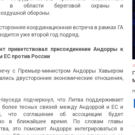
ия в области береговой охраны и
воздушной обороны.
торонняя координационная встреча в рамках ГА
одится уже второй год подряд.
нт приветствовал присоединение Андорры к
м ЕС против России
2
речу с Премьер-министром Андорры Хавьером
дались двусторонние экономические отношения,
Р
 Науседа подчеркнул, что Литва поддерживает
е более тесных связей между Андоррой и ЕС и
ся, что соглашение об ассоциации будет
ано в ближайшее время. По словам главы
ства, это поможет Андорре интегрироваться в