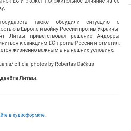
ынок ЕС и окажет положительное влияние на ее
у.
государств также обсудили ситуацию с
остью в Европе и войну России против Украины.
нт Литвы приветствовал решение Андорры
ниться к санкциям ЕС против России и отметил,
яется жизненно важным в нынешних условиях.
huania/ official photos by Robertas Dačkus
иден6та Литвы.
йте в аудиоформате.