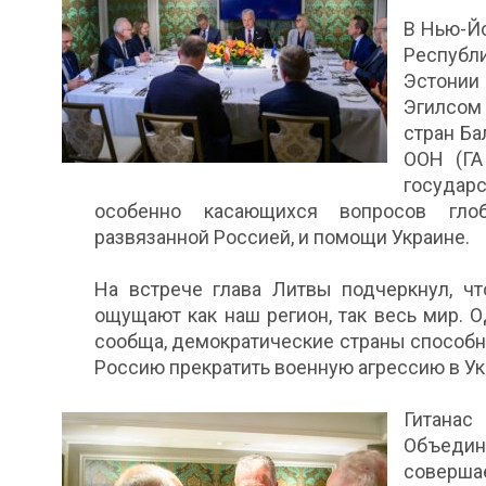
В Нью-Й
Республ
Эстонии
Эгилсом
стран Ба
ООН (ГА
государ
особенно касающихся вопросов глоб
развязанной Россией, и помощи Украине.
На встрече глава Литвы подчеркнул, ч
ощущают как наш регион, так весь мир. О
сообща, демократические страны способн
Россию прекратить военную агрессию в Ук
Гитанас
Объедин
соверша