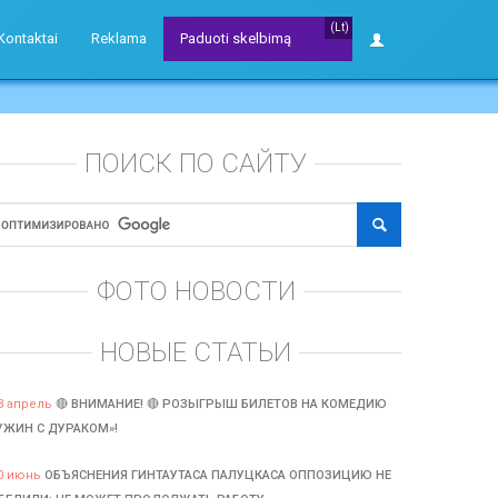
(Lt)
Kontaktai
Reklama
Paduoti skelbimą
ПОИСК ПО САЙТУ
ФОТО НОВОСТИ
НОВЫЕ СТАТЬИ
3 апрель
🔴 ВНИМАНИЕ! 🔴 РОЗЫГРЫШ БИЛЕТОВ НА КОМЕДИЮ
УЖИН С ДУРАКОМ»!
0 июнь
ОБЪЯСНЕНИЯ ГИНТАУТАСА ПАЛУЦКАСА ОППОЗИЦИЮ НЕ