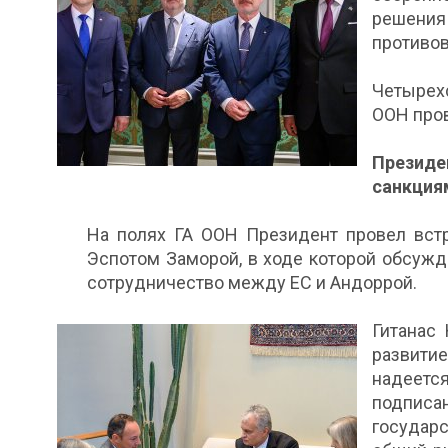
решен
противо
Четырехс
ООН пров
Президе
санкция
На полях ГА ООН Президент провел вст
Эспотом Заморой, в ходе которой обсуж
сотрудничество между ЕС и Андоррой.
Гитанас
развити
надеет
подпис
государ