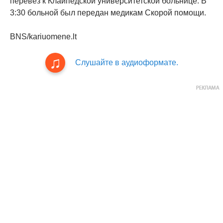
перевез к Клайпедской университетской больнице. В
3:30 больной был передан медикам Скорой помощи.
BNS/kariuomene.lt
Слушайте в аудиоформате.