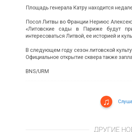
Площадь генерала Катру находится недале
Посол Литвы во Франции Нериюс Алексеюна
«Литовские сады в Париже будут пр
интересоваться Литвой, ее историей и куль
В следующем году сезон литовской культу
Официальное открытие сквера также запла
BNS/URM
Слуша
ДРУГИЕ НО