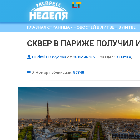
ГЛАВНАЯ СТРАНИЦА - НОВОСТЕЙ В ЛИТВЕ
»
В ЛИТВЕ
СКВЕР В ПАРИЖЕ ПОЛУЧИЛ 
Liudmila Davydova
от
08 июнь 2023
, раздел:
В Литве
,
0, Номер публикации:
52348