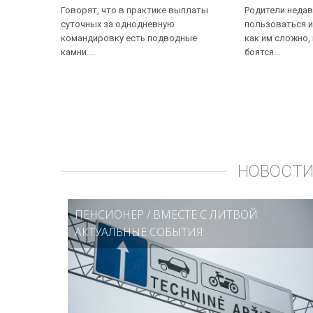
Говорят, что в практике выплаты
Родители недав
суточных за однодневную
пользоваться и
командировку есть подводные
как им сложно,
камни....
боятся...
НОВОСТИ
ПЕНСИОНЕР
/
ВМЕСТЕ С ЛИТВОЙ:
АКТУАЛЬНЫЕ СОБЫТИЯ