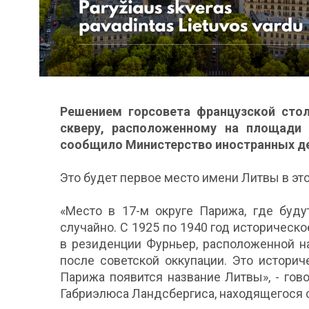
Решением горсовета французской стол
скверу, расположенному на площади 
сообщило Министерство иностранных де
Это будет первое место имени Литвы в эт
«Место в 17-м округе Парижа, где буду
случайно. С 1925 по 1940 год историчес
в резиденции Фурньер, расположенной н
после советской оккупации. Это историч
Парижа появится название Литвы», - го
Габриэлюса Ландсбергиса, находящегося 