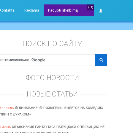
(Lt)
Kontaktai
Reklama
Paduoti skelbimą
ПОИСК ПО САЙТУ
ФОТО НОВОСТИ
НОВЫЕ СТАТЬИ
3 апрель
🔴 ВНИМАНИЕ! 🔴 РОЗЫГРЫШ БИЛЕТОВ НА КОМЕДИЮ
УЖИН С ДУРАКОМ»!
0 июнь
ОБЪЯСНЕНИЯ ГИНТАУТАСА ПАЛУЦКАСА ОППОЗИЦИЮ НЕ