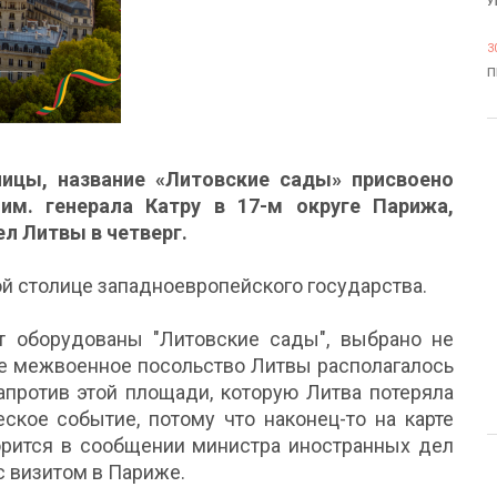
У
3
П
ицы, название «Литовские сады» присвоено
им. генерала Катру в 17-м округе Парижа,
л Литвы в четверг.
ой столице западноевропейского государства.
т оборудованы ​​"Литовские сады", выбрано не
кое межвоенное посольство Литвы располагалось
апротив этой площади, которую Литва потеряла
еское событие, потому что наконец-то на карте
ворится в сообщении министра иностранных дел
с визитом в Париже.