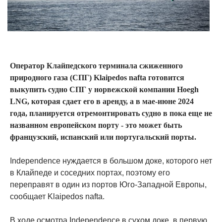
Оператор Клайпедского терминала сжиженного
природного газа (СПГ) Klaipedos nafta готовится
выкупить судно СПГ у норвежской компании Hoegh
LNG, которая сдает его в аренду, а в мае-июне 2024
года, планируется отремонтировать судно в пока еще не
названном европейском порту - это может быть
французский, испанский или португальский порты.
Independence нуждается в большом доке, которого нет
в Клайпеде и соседних портах, поэтому его
переправят в один из портов Юго-Западной Европы,
сообщает Klaipedos nafta.
В ходе осмотра Independence в сухом доке, в первую