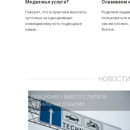
Медвежья услуга?
Осваиваем 
Говорят, что в практике выплаты
Родители недав
суточных за однодневную
пользоваться и
командировку есть подводные
как им сложно,
камни....
боятся...
НОВОСТИ
ПЕНСИОНЕР
/
ВМЕСТЕ С ЛИТВОЙ:
АКТУАЛЬНЫЕ СОБЫТИЯ