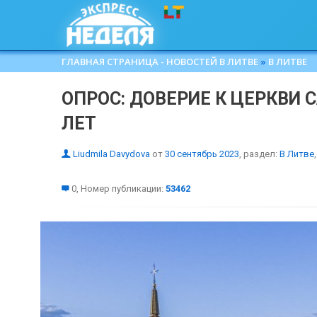
ГЛАВНАЯ СТРАНИЦА - НОВОСТЕЙ В ЛИТВЕ
»
В ЛИТВЕ
ОПРОС: ДОВЕРИЕ К ЦЕРКВИ 
ЛЕТ
Liudmila Davydova
от
30 сентябрь 2023
, раздел:
В Литве
,
0, Номер публикации:
53462