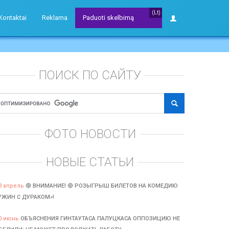
(Lt)
Kontaktai
Reklama
Paduoti skelbimą
ПОИСК ПО САЙТУ
ФОТО НОВОСТИ
НОВЫЕ СТАТЬИ
3 апрель
🔴 ВНИМАНИЕ! 🔴 РОЗЫГРЫШ БИЛЕТОВ НА КОМЕДИЮ
УЖИН С ДУРАКОМ»!
0 июнь
ОБЪЯСНЕНИЯ ГИНТАУТАСА ПАЛУЦКАСА ОППОЗИЦИЮ НЕ