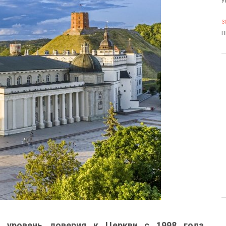
У
3
П
 уровень доверия к Церкви с 1998 года,