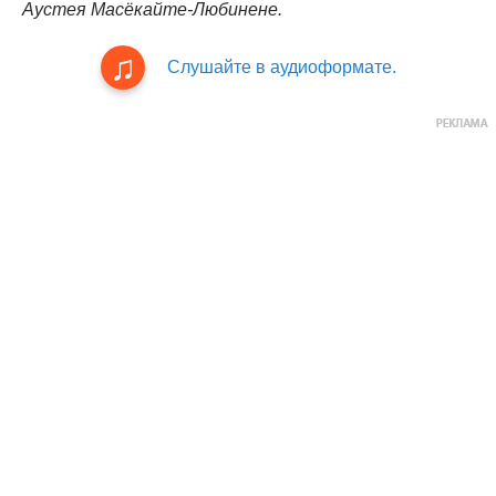
Аустея Масёкайте-Любинене.
Слушайте в аудиоформате.